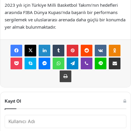
2023 yılı için Türkiye Milli Basketbol Takımı’nın hedefleri
arasında FIBA Dünya Kupası’nda başarılı bir performans
sergilemek ve uluslararası arenada daha güçlü bir konumda
yer almak bulunmaktadır.
Facebook
X
LinkedIn
Tumblr
Pinterest
Reddit
VKontakte
Odnok
Pocket
Skype
Messenger
WhatsApp
Telegram
Viber
Line
E-Posta ile payla
Yazdır
Kayıt Ol