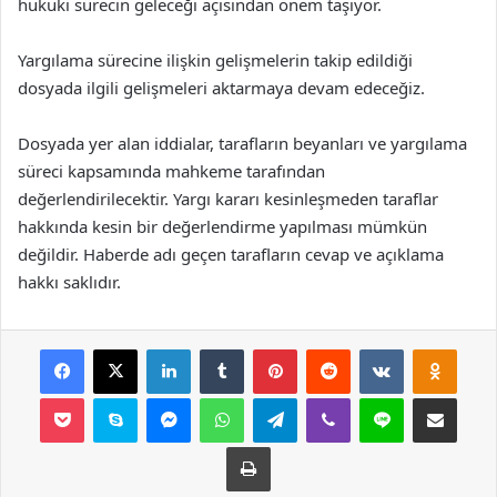
hukuki sürecin geleceği açısından önem taşıyor.
Yargılama sürecine ilişkin gelişmelerin takip edildiği
dosyada ilgili gelişmeleri aktarmaya devam edeceğiz.
Dosyada yer alan iddialar, tarafların beyanları ve yargılama
süreci kapsamında mahkeme tarafından
değerlendirilecektir. Yargı kararı kesinleşmeden taraflar
hakkında kesin bir değerlendirme yapılması mümkün
değildir. Haberde adı geçen tarafların cevap ve açıklama
hakkı saklıdır.
Facebook
X
LinkedIn
Tumblr
Pinterest
Reddit
VKontakte
Odnok
Pocket
Skype
Messenger
WhatsApp
Telegram
Viber
Line
E-Posta ile payla
Yazdır