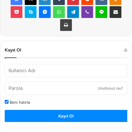
Pocket
Skype
Messenger
WhatsApp
Telegram
Viber
Line
E-Posta ile payla
Yazdır
Kayıt Ol
Unuttunuz mu?
Beni hatırla
Kayıt Ol