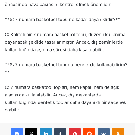
öncesinde hava basıncını kontrol etmek önemlidir.
**S: 7 numara basketbol topu ne kadar dayanıklıdır?**
C: Kaliteli bir 7 numara basketbol topu, düzenli kullanıma
dayanacak şekilde tasarlanmıştır. Ancak, dış zeminlerde
kullanıldığında aşınma süresi daha kısa olabilir.
**S: 7 numara basketbol topunu nerelerde kullanabilirim?
**
C: 7 numara basketbol topları, hem kapalı hem de açık
alanlarda kullanılabilir. Ancak, dış mekanlarda
kullanıldığında, sentetik toplar daha dayanıklı bir seçenek
olabilir.
Facebook
X
LinkedIn
Tumblr
Pinterest
Reddit
VKontakte
Odnok