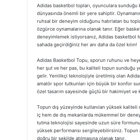
Adidas basketbol topları, oyunculara sunduğu 
dünyasında önemli bir yere sahiptir. Oynamanın
ruhsal bir deneyim olduğunu hatırlatan bu topl
özgürce oynamalarına olanak tanır. Eğer basket
deneyimlemek istiyorsanız, Adidas basketbol t
sahada geçirdiğiniz her anı daha da özel kılın!
Adidas Basketbol Topu, sporun ruhunu ve heyeca
her şut ve her pas, bu kaliteli topun sunduğu y
gelir. Yenilikçi teknolojiyle üretilmiş olan A
amatör spor tutkunları için büyük bir konfor s
özel tasarım sayesinde güçlü bir hakimiyet ve k
Topun dış yüzeyinde kullanılan yüksek kaliteli 
iç hem de dış mekanlarda mükemmel bir deneyim
tutma teknolojisi sayesinde uzun süre formun
yüksek performansı sergileyebilirsiniz. Topun a
doğru bir şekilde atılmasına olanak tanır.