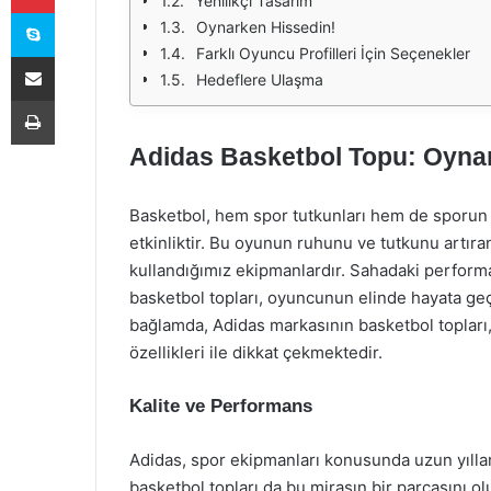
Yenilikçi Tasarım
Skype
Oynarken Hissedin!
Farklı Oyuncu Profilleri İçin Seçenekler
E-Posta ile paylaş
Hedeflere Ulaşma
Yazdır
Adidas Basketbol Topu: Oyna
Basketbol, hem spor tutkunları hem de sporun 
etkinliktir. Bu oyunun ruhunu ve tutkunu artıra
kullandığımız ekipmanlardır. Sahadaki performan
basketbol topları, oyuncunun elinde hayata geçe
bağlamda, Adidas markasının basketbol topları,
özellikleri ile dikkat çekmektedir.
Kalite ve Performans
Adidas, spor ekipmanları konusunda uzun yılla
basketbol topları da bu mirasın bir parçasını ol