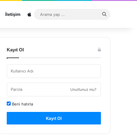
Sitemap
Arama
İletişim
yap
...
Kayıt Ol
Unuttunuz mu?
Beni hatırla
Kayıt Ol