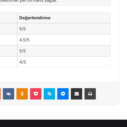
ükemmel performans sağlar.
Değerlendirme
5/5
4.5/5
5/5
4/5
st
Reddit
VKontakte
Odnoklassniki
Pocket
Skype
Messenger
E-Posta ile paylaş
Yazdır