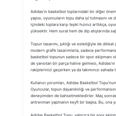
Adidas’ın basketbol toplarındaki bir diğer önem
yapısı, oyuncuların topu daha iyi tutmasını ve d
içindeki toplara karşı tepki hızınız arttıkça, o
yüksektir. Hem surat hem de dip atışlarında sağ
Topun tasarımı, şıklığı ve estetiğiyle de dikka
modern grafik tasarımlarla, sadece performans
basketbol topunun sadece bir spor ekipmanı o
de yansıtan bir parça haline gelmesi, Adidas’ı
rakiplerinizi geçerken ya da takımınızı sahada
Kullanıcı yorumları, Adidas Basketbol Topu’nun
Oyuncular, topun dayanıklılığı ve performansını
deneyimden de bahsetmektedirler. Maç sonrası
antrenman yapmanın keyfi bir başka. Bu, ona yap
Adidas Basketbol Topu, yalnızca bir spor eki