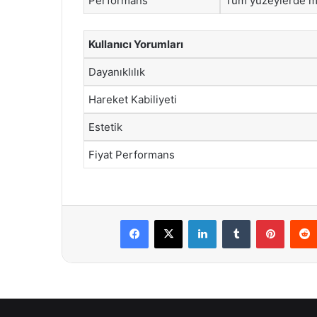
Performans
Tüm yüzeylerde m
Kullanıcı Yorumları
Dayanıklılık
Hareket Kabiliyeti
Estetik
Fiyat Performans
Facebook
X
LinkedIn
Tumblr
Pintere