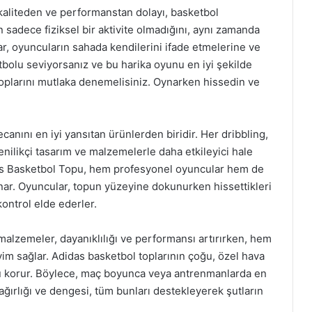
kaliteden ve performanstan dolayı, basketbol
 sadece fiziksel bir aktivite olmadığını, aynı zamanda
ar, oyuncuların sahada kendilerini ifade etmelerine ve
bolu seviyorsanız ve bu harika oyunu en iyi şekilde
oplarını mutlaka denemelisiniz. Oynarken hissedin ve
nını en iyi yansıtan ürünlerden biridir. Her dribbling,
enilikçi tasarım ve malzemelerle daha etkileyici hale
didas Basketbol Topu, hem profesyonel oyuncular hem de
unar. Oyuncular, topun yüzeyine dokunurken hissettikleri
ontrol elde ederler.
malzemeler, dayanıklılığı ve performansı artırırken, hem
 sağlar. Adidas basketbol toplarının çoğu, özel hava
u korur. Böylece, maç boyunca veya antrenmanlarda en
ğırlığı ve dengesi, tüm bunları destekleyerek şutların