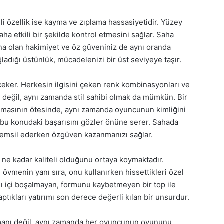
li özellik ise kayma ve zıplama hassasiyetidir. Yüzey
aha etkili bir şekilde kontrol etmesini sağlar. Saha
yuna olan hakimiyet ve öz güveniniz de aynı oranda
ladığı üstünlük, mücadelenizi bir üst seviyeye taşır.
t çeker. Herkesin ilgisini çeken renk kombinasyonları ve
 değil, aynı zamanda stil sahibi olmak da mümkün. Bir
lmasının ötesinde, aynı zamanda oyuncunun kimliğini
n bu konudaki başarısını gözler önüne serer. Sahada
 temsil ederken özgüven kazanmanızı sağlar.
 ne kadar kaliteli olduğunu ortaya koymaktadır.
 övmenin yanı sıra, onu kullanırken hissettikleri özel
 içi boşalmayan, formunu kaybetmeyen bir top ile
tıkları yatırımı son derece değerli kılan bir unsurdur.
pmanı değil, aynı zamanda her oyuncunun oyununu