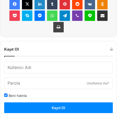
Pocket
Skype
Messenger
WhatsApp
Telegram
Viber
Line
E-Posta ile payla
Yazdır
Kayıt Ol
Unuttunuz mu?
Beni hatırla
Kayıt Ol