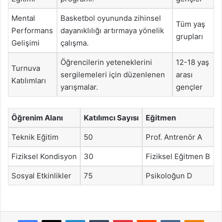
Mental
Basketbol oyununda zihinsel
Tüm yaş
Performans
dayanıklılığı artırmaya yönelik
grupları
Gelişimi
çalışma.
Öğrencilerin yeteneklerini
12-18 yaş
Turnuva
sergilemeleri için düzenlenen
arası
Katılımları
yarışmalar.
gençler
Öğrenim Alanı
Katılımcı Sayısı
Eğitmen
Teknik Eğitim
50
Prof. Antrenör A
Fiziksel Kondisyon
30
Fiziksel Eğitmen B
Sosyal Etkinlikler
75
Psikoloğun D
Facebook
X
LinkedIn
Tumblr
Pinterest
Reddit
VKontakte
Odnok