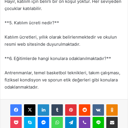
Hayır, katılım için belirli bir ön koşul yoktur. Her seviyeden
çocuklar katılabilir.
**5. Katılım ücreti nedir?**
Katılım ücretleri, yıllık olarak belirlenmektedir ve okulun
resmi web sitesinde duyurulmaktadır.
**6. Eğitimlerde hangi konulara odaklanılmaktadır?**
Antrenmanlar, temel basketbol teknikleri, takım çalışması,
fiziksel kondisyon ve sporun etik değerleri gibi konulara
odaklanmaktadır.
Facebook
X
LinkedIn
Tumblr
Pinterest
Reddit
VKontakte
Odnok
Pocket
Skype
Messenger
WhatsApp
Telegram
Viber
Line
E-Posta ile payla