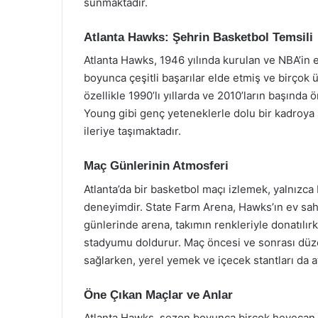
sunmaktadır.
Atlanta Hawks: Şehrin Basketbol Temsili
Atlanta Hawks, 1946 yılında kurulan ve NBA’in en
boyunca çeşitli başarılar elde etmiş ve birçok
özellikle 1990’lı yıllarda ve 2010’ların başında
Young gibi genç yeteneklerle dolu bir kadroya
ileriye taşımaktadır.
Maç Günlerinin Atmosferi
Atlanta’da bir basketbol maçı izlemek, yalnızca 
deneyimdir. State Farm Arena, Hawks’ın ev sah
günlerinde arena, takımın renkleriyle donatılırk
stadyumu doldurur. Maç öncesi ve sonrası düzen
sağlarken, yerel yemek ve içecek stantları da a
Öne Çıkan Maçlar ve Anlar
Atlanta Hawks, sezon boyunca birçok heyecan ve