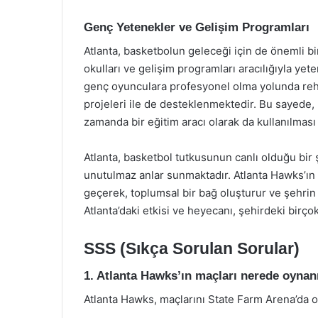
Genç Yetenekler ve Gelişim Programları
Atlanta, basketbolun geleceği için de önemli b
okulları ve gelişim programları aracılığıyla yete
genç oyunculara profesyonel olma yolunda reh
projeleri ile de desteklenmektedir. Bu sayede, 
zamanda bir eğitim aracı olarak da kullanılması
Atlanta, basketbol tutkusunun canlı olduğu bir 
unutulmaz anlar sunmaktadır. Atlanta Hawks’ın 
geçerek, toplumsal bir bağ oluşturur ve şehrin
Atlanta’daki etkisi ve heyecanı, şehirdeki birço
SSS (Sıkça Sorulan Sorular)
1. Atlanta Hawks’ın maçları nerede oynan
Atlanta Hawks, maçlarını State Farm Arena’da 