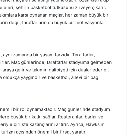
eleleri, şehrin basketbol tutkusunu zirveye çıkarır.
akımlara karşı oynanan maçlar, her zaman büyük bir
ın değil, taraftarların da büyük bir motivasyonla
l, aynı zamanda bir yaşam tarzıdır. Taraftarlar,
terirler. Maç günlerinde, taraftarlar stadyuma gelmeden
ir araya gelir ve takımın galibiyeti için dualar ederler.
da oldukça yaygındır ve basketbol, ailevi bir bağ
önemli bir rol oynamaktadır. Maç günlerinde stadyum
ere büyük bir katkı sağlar. Restoranlar, barlar ve
iyle birlikte kazançlarını artırır. Ayrıca, Hawks’ın
turizm açısından önemli bir fırsat yaratır.