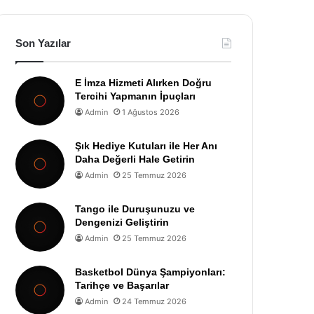
Son Yazılar
E İmza Hizmeti Alırken Doğru
Tercihi Yapmanın İpuçları
Admin
1 Ağustos 2026
Şık Hediye Kutuları ile Her Anı
Daha Değerli Hale Getirin
Admin
25 Temmuz 2026
Tango ile Duruşunuzu ve
Dengenizi Geliştirin
Admin
25 Temmuz 2026
Basketbol Dünya Şampiyonları:
Tarihçe ve Başarılar
Admin
24 Temmuz 2026