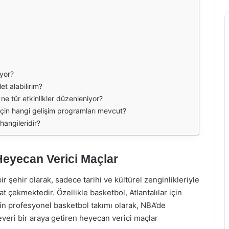
ıyor?
et alabilirim?
ne tür etkinlikler düzenleniyor?
için hangi gelişim programları mevcut?
hangileridir?
Heyecan Verici Maçlar
r şehir olarak, sadece tarihi ve kültürel zenginlikleriyle
t çekmektedir. Özellikle basketbol, Atlantalılar için
rin profesyonel basketbol takımı olarak, NBA’de
veri bir araya getiren heyecan verici maçlar