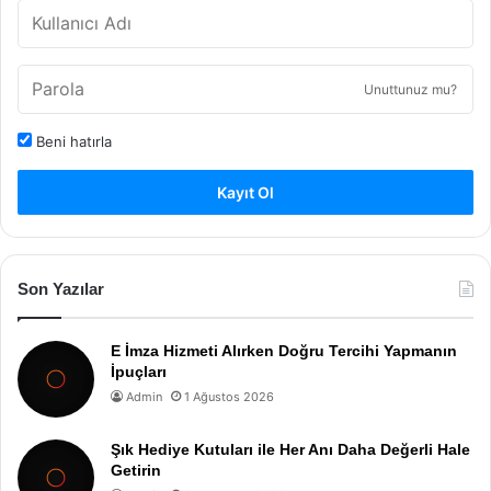
Unuttunuz mu?
Beni hatırla
Kayıt Ol
Son Yazılar
E İmza Hizmeti Alırken Doğru Tercihi Yapmanın
İpuçları
Admin
1 Ağustos 2026
Şık Hediye Kutuları ile Her Anı Daha Değerli Hale
Getirin