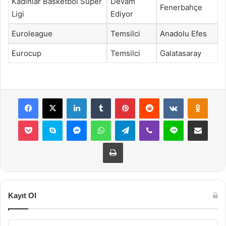
Kadınlar Basketbol Süper
Devam
Fenerbahçe
Ligi
Ediyor
Euroleague
Temsilci
Anadolu Efes
Eurocup
Temsilci
Galatasaray
Facebook
X
LinkedIn
Tumblr
Pinterest
Reddit
VKontakte
Odnok
Pocket
Skype
Messenger
WhatsApp
Telegram
Viber
Line
E-Posta ile payla
Yazdır
Kayıt Ol