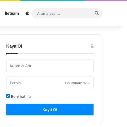
Sitemap
Arama
İletişim
yap
...
Kayıt Ol
Unuttunuz mu?
Beni hatırla
Kayıt Ol