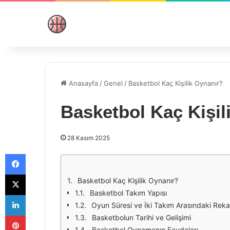
Anasayfa
/
Genel
/
Basketbol Kaç Kişilik Oynanır?
Basketbol Kaç Kişil
28 Kasım 2025
Facebook
X
Basketbol Kaç Kişilik Oynanır?
Basketbol Takım Yapısı
LinkedIn
Oyun Süresi ve İki Takım Arasındaki Rek
Pinterest
Basketbolun Tarihi ve Gelişimi
Basketbol Oynamanın Faydaları