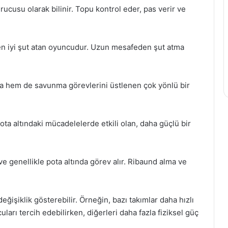
ucusu olarak bilinir. Topu kontrol eder, pas verir ve
en iyi şut atan oyuncudur. Uzun mesafeden şut atma
a hem de savunma görevlerini üstlenen çok yönlü bir
ta altındaki mücadelelerde etkili olan, daha güçlü bir
 genellikle pota altında görev alır. Ribaund alma ve
eğişiklik gösterebilir. Örneğin, bazı takımlar daha hızlı
arı tercih edebilirken, diğerleri daha fazla fiziksel güç