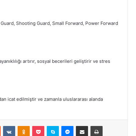
nt Guard, Shooting Guard, Small Forward, Power Forward
*
yanıklılığı artırır, sosyal becerileri geliştirir ve stres
an icat edilmiştir ve zamanla uluslararası alanda
st
Reddit
VKontakte
Odnoklassniki
Pocket
Skype
Messenger
E-Posta ile paylaş
Yazdır