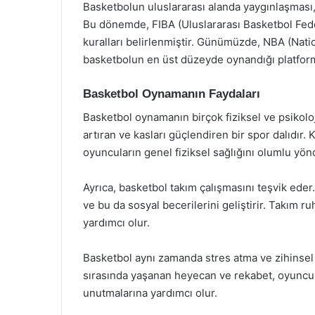
Basketbolun uluslararası alanda yaygınlaşması, 
Bu dönemde, FIBA (Uluslararası Basketbol Fed
kuralları belirlenmiştir. Günümüzde, NBA (Natio
basketbolun en üst düzeyde oynandığı platforml
Basketbol Oynamanın Faydaları
Basketbol oynamanın birçok fiziksel ve psikoloji
artıran ve kasları güçlendiren bir spor dalıdır.
oyuncuların genel fiziksel sağlığını olumlu yönd
Ayrıca, basketbol takım çalışmasını teşvik eder
ve bu da sosyal becerilerini geliştirir. Takım 
yardımcı olur.
Basketbol aynı zamanda stres atma ve zihinsel s
sırasında yaşanan heyecan ve rekabet, oyuncula
unutmalarına yardımcı olur.