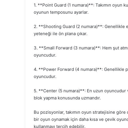
1. **Point Guard (1 numara)**: Takımın oyun kur
oyunun temposunu ayarlar.
2. **Shooting Guard (2 numara)**: Genellikle 
yeteneği ile ön plana çıkar.
3. **Small Forward (3 numara)**: Hem şut atm
oyuncudur.
4. **Power Forward (4 numara)**: Genellikle po
oyuncudur.
5. **Center (5 numara)**: En uzun oyuncudur ve
blok yapma konusunda uzmandır.
Bu pozisyonlar, takımın oyun stratejisine göre d
bir oyun oynamak için daha kısa ve çevik oyuncul
kullanmayı tercih edebilir.