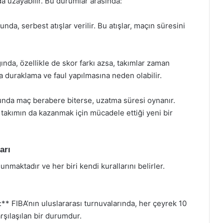
da uzayabilir. Bu durumlar arasında:
da, serbest atışlar verilir. Bu atışlar, maçın süresini
nda, özellikle de skor farkı azsa, takımlar zaman
zla duraklama ve faul yapılmasına neden olabilir.
nda maç berabere biterse, uzatma süresi oynanır.
i takımın da kazanmak için mücadele ettiği yeni bir
arı
unmaktadır ve her biri kendi kurallarını belirler.
** FIBA’nın uluslararası turnuvalarında, her çeyrek 10
rşılaşılan bir durumdur.