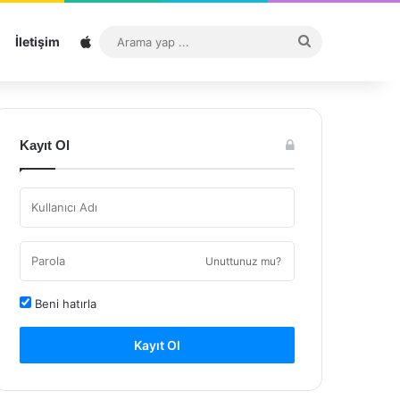
Sitemap
Arama
İletişim
yap
...
Kayıt Ol
Unuttunuz mu?
Beni hatırla
Kayıt Ol