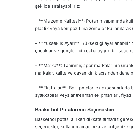
şekilde sıralayabiliriz:
– **Malzeme Kalitesi**: Potanın yapımında kulla
plastik veya kompozit malzemeler kullanılarak ür
– **Yükseklik Ayarı**: Yüksekliği ayarlanabilir p
çocuklar ve gençler için daha uygun bir seçen
– **Marka**: Tanınmış spor markalarının ürünleri
markalar, kalite ve dayanıklılık açısından daha gü
– **Ekstralar**: Bazı potalar, ek aksesuarlarla bi
ayakkabılar veya antrenman ekipmanları, fiyatı ar
Basketbol Potalarının Seçenekleri
Basketbol potası alırken dikkate almanız gere
seçenekler, kullanım amacınıza ve bütçenize gör