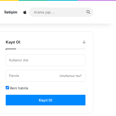
Sitemap
Arama
İletişim
yap
...
Kayıt Ol
Unuttunuz mu?
Beni hatırla
Kayıt Ol