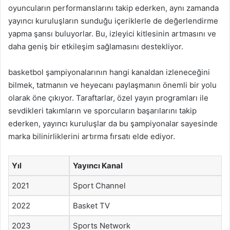
oyuncuların performanslarını takip ederken, aynı zamanda
yayıncı kuruluşların sunduğu içeriklerle de değerlendirme
yapma şansı buluyorlar. Bu, izleyici kitlesinin artmasını ve
daha geniş bir etkileşim sağlamasını destekliyor.
basketbol şampiyonalarının hangi kanaldan izleneceğini
bilmek, tatmanın ve heyecanı paylaşmanın önemli bir yolu
olarak öne çıkıyor. Taraftarlar, özel yayın programları ile
sevdikleri takımların ve sporcuların başarılarını takip
ederken, yayıncı kuruluşlar da bu şampiyonalar sayesinde
marka bilinirliklerini artırma fırsatı elde ediyor.
Yıl
Yayıncı Kanal
2021
Sport Channel
2022
Basket TV
2023
Sports Network