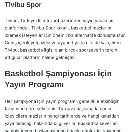
Tivibu Spor
Tivibu, Türkiye’de internet üzerinden yayın yapan bir
platformdur. Tivibu Spor kanalı, basketbol maçlarını
izlemek isteyenler için önemli bir alternatife dönüşmüştür.
Geniş içerik yelpazesi ve uygun fiyatları ile dikkat çeken
Tivibu, basketbola ilgisi olan birçok sporseverin tercih
ettiği bir platform haline gelmiştir.
Basketbol Şampiyonası İçin
Yayın Programı
Her şampiyona için yayın programı, genellikle etkinliğin
takvimine göre şekillenir. Turnuva başlamadan önce,
izleyicilere maçların hangi tarihlerde ve hangi kanaldan
yayınlanacağı hakkında bilgi verilir. Basketbol severler,
şampiyonanın başlamasından önceki günlerde, yayından