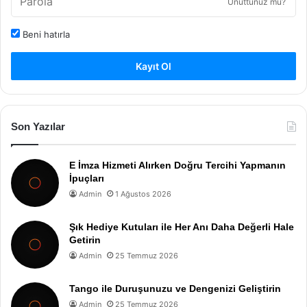
Unuttunuz mu?
Beni hatırla
Kayıt Ol
Son Yazılar
E İmza Hizmeti Alırken Doğru Tercihi Yapmanın
İpuçları
Admin
1 Ağustos 2026
Şık Hediye Kutuları ile Her Anı Daha Değerli Hale
Getirin
Admin
25 Temmuz 2026
Tango ile Duruşunuzu ve Dengenizi Geliştirin
Admin
25 Temmuz 2026