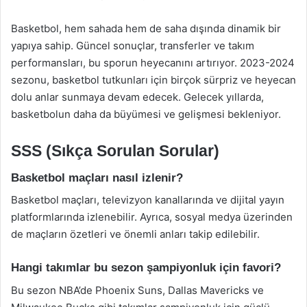
Basketbol, hem sahada hem de saha dışında dinamik bir
yapıya sahip. Güncel sonuçlar, transferler ve takım
performansları, bu sporun heyecanını artırıyor. 2023-2024
sezonu, basketbol tutkunları için birçok sürpriz ve heyecan
dolu anlar sunmaya devam edecek. Gelecek yıllarda,
basketbolun daha da büyümesi ve gelişmesi bekleniyor.
SSS (Sıkça Sorulan Sorular)
Basketbol maçları nasıl izlenir?
Basketbol maçları, televizyon kanallarında ve dijital yayın
platformlarında izlenebilir. Ayrıca, sosyal medya üzerinden
de maçların özetleri ve önemli anları takip edilebilir.
Hangi takımlar bu sezon şampiyonluk için favori?
Bu sezon NBA’de Phoenix Suns, Dallas Mavericks ve