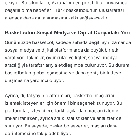
çıkıyor. Bu takımların, Avrupa’nın en prestijli turnuvasında
başarılı olma hedefleri, Türk basketbolunun uluslararası
arenada daha da tanınmasına katkı sağlayacaktır.
Basketbolun Sosyal Medya ve Dijital Dünyadaki Yeri
Günümüzde basketbol, sadece sahada değil, aynı zamanda
sosyal medya ve dijital platformlarda da büyük bir etki
yaratıyor. Takımlar, oyuncular ve ligler, sosyal medya
aracılığıyla taraftarlarıyla etkileşimde bulunuyor. Bu durum,
basketbolun globalleşmesine ve daha geniş bir kitleye
ulaşmasına yardımcı oluyor.
Ayrıca, dijital yayın platformları, basketbol maçlarını
izlemek isteyenler için önemli bir seçenek sunuyor. Bu
platformlar, izleyicilere farklı açılardan maçları izleme
imkanı tanırken, ayrıca anlık istatistikler ve analizler de
sunuyor. Bu sayede, basketbolseverler, maçları daha
derinlemesine takip edebiliyor.