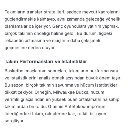
Takımların transfer stratejileri, sadece mevcut kadrolarını
güçlendirmekle kalmayıp, aynı zamanda geleceğe yönelik
planlamalar da içeriyor. Genç oyunculara yatırım yapmak,
birçok takımın önceliği haline geldi. Bu durum, ligdeki
rekabetin artmasına ve maçların daha çekişmeli
geçmesine neden oluyor.
Takım Performansları ve İstatistikler
Basketbol maçlarının sonuçları, takımların performansını
ve istatistiklerini analiz etmek açısından büyük önem taşır.
Bu sezon, birçok takımın savunma ve hücum istatistikleri
dikkat çekiyor. Örneğin, Milwaukee Bucks, hücum
verimliliği açısından en yüksek puan ortalamalarına sahip
takımlardan biri oldu. Giannis Antetokounmpo’nun
liderliğindeki takım, rakiplerine karşı etkili bir oyun
sergiliyor.