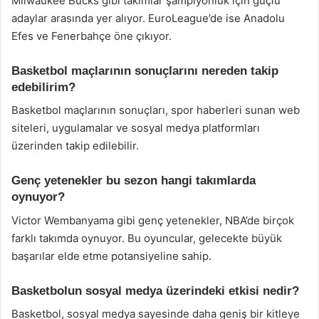
Milwaukee Bucks gibi takımlar şampiyonluk için güçlü
adaylar arasında yer alıyor. EuroLeague’de ise Anadolu
Efes ve Fenerbahçe öne çıkıyor.
Basketbol maçlarının sonuçlarını nereden takip
edebilirim?
Basketbol maçlarının sonuçları, spor haberleri sunan web
siteleri, uygulamalar ve sosyal medya platformları
üzerinden takip edilebilir.
Genç yetenekler bu sezon hangi takımlarda
oynuyor?
Victor Wembanyama gibi genç yetenekler, NBA’de birçok
farklı takımda oynuyor. Bu oyuncular, gelecekte büyük
başarılar elde etme potansiyeline sahip.
Basketbolun sosyal medya üzerindeki etkisi nedir?
Basketbol, sosyal medya sayesinde daha geniş bir kitleye