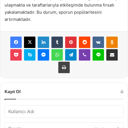
ulaşmakta ve taraftarlarıyla etkileşimde bulunma fırsatı
yakalamaktadır. Bu durum, sporun popülaritesini
artırmaktadır.
Facebook
X
LinkedIn
Tumblr
Pinterest
Reddit
VKontakte
Odnok
Pocket
Skype
Messenger
WhatsApp
Telegram
Viber
Line
E-Posta ile payla
Yazdır
Kayıt Ol