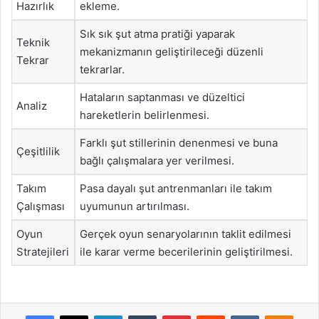
Hazırlık
ekleme.
Sık sık şut atma pratiği yaparak
Teknik
mekanizmanın geliştirileceği düzenli
Tekrar
tekrarlar.
Hataların saptanması ve düzeltici
Analiz
hareketlerin belirlenmesi.
Farklı şut stillerinin denenmesi ve buna
Çeşitlilik
bağlı çalışmalara yer verilmesi.
Takım
Pasa dayalı şut antrenmanları ile takım
Çalışması
uyumunun artırılması.
Oyun
Gerçek oyun senaryolarının taklit edilmesi
Stratejileri
ile karar verme becerilerinin geliştirilmesi.
Facebook
X
LinkedIn
Tumblr
Pinterest
Reddit
VKontakte
Odnok