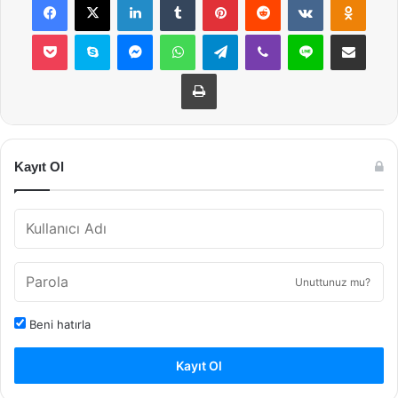
Pocket
Skype
Messenger
WhatsApp
Telegram
Viber
Line
E-Posta ile payla
Yazdır
Kayıt Ol
Unuttunuz mu?
Beni hatırla
Kayıt Ol