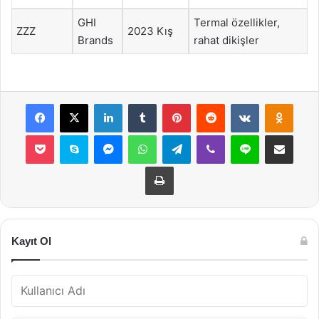
GHI
Termal özellikler,
ZZZ
2023 Kış
Brands
rahat dikişler
Facebook
X
LinkedIn
Tumblr
Pinterest
Reddit
VKontakte
Odnok
Pocket
Skype
Messenger
WhatsApp
Telegram
Viber
Line
E-Posta ile payla
Yazdır
Kayıt Ol