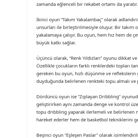
zamanda eğlenceli bir rekabet ortamı da yaratır.
İkinci oyun “Takım Yakalambaç” olarak adlandır
unsurları ile birleştirilmesiyle oluşur. Bir takı
yakalamaya çalışır. Bu oyun, hem hız hem de çevik
büyük katkı sağlar.
Üçüncü olarak, “Renk Yıldızları” oyunu dikkat ve 
Özellikle çocukların farklı renklerdeki topları ta
gereken bu oyun, hızlı düşünme ve reflekslerin g
duyduğunda belirlenen renkteki topu almalı ve p
Dördüncü oyun ise “Zıplayan Dribbling” oyunudur
geliştirirken aynı zamanda denge ve kontrol üzeri
topu dribbling yaparak ilerlemeli ve belirlenen 
hareket ederler hem de basketbol tekniklerini gel
Beşinci oyun “Eşleşen Paslar” olarak isimlendiril