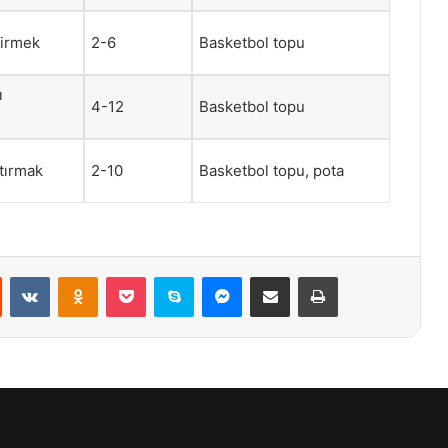
tirmek
2-6
Basketbol topu
ı
4-12
Basketbol topu
tırmak
2-10
Basketbol topu, pota
st
Reddit
VKontakte
Odnoklassniki
Pocket
Skype
Messenger
E-Posta ile paylaş
Yazdır