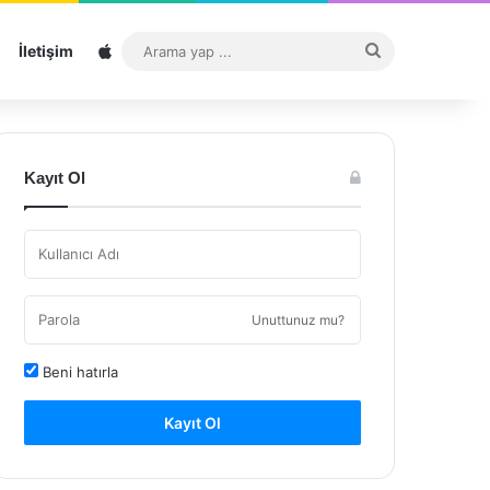
Sitemap
Arama
İletişim
yap
...
Kayıt Ol
Unuttunuz mu?
Beni hatırla
Kayıt Ol