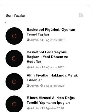
Son Yazılar
Basketbol Figürleri: Oyunun
Temel Taşları
Admin
9 Ağustos 2026
Basketbol Federasyonu
Başkanı: Yeni Dönem ve
Hedefler
Admin
8 Ağustos 2026
Altın Fiyatları Hakkında Merak
Edilenler
Admin
8 Ağustos 2026
E İmza Hizmeti Alırken Doğru
Tercihi Yapmanın İpuçları
Admin
1 Ağustos 2026