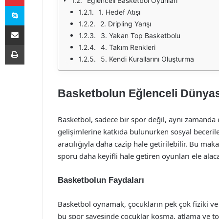
Eğlenceli Basketbol Oyunları
Skype
1. Hedef Atışı
2. Dripling Yarışı
E-Posta ile paylaş
3. Yakan Top Basketbolu
Yazdır
4. Takım Renkleri
5. Kendi Kurallarını Oluşturma
Basketbolun Eğlenceli Dünyas
Basketbol, sadece bir spor değil, aynı zamanda eğl
gelişimlerine katkıda bulunurken sosyal becerile
aracılığıyla daha cazip hale getirilebilir. Bu ma
sporu daha keyifli hale getiren oyunları ele alac
Basketbolun Faydaları
Basketbol oynamak, çocukların pek çok fiziki ve z
bu spor sayesinde çocuklar koşma, atlama ve top 