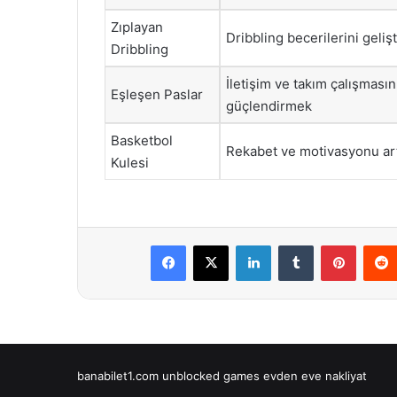
Zıplayan
Dribbling becerilerini geliş
Dribbling
İletişim ve takım çalışmasın
Eşleşen Paslar
güçlendirmek
Basketbol
Rekabet ve motivasyonu ar
Kulesi
Facebook
X
LinkedIn
Tumblr
Pintere
banabilet1.com
unblocked games
evden eve nakliyat