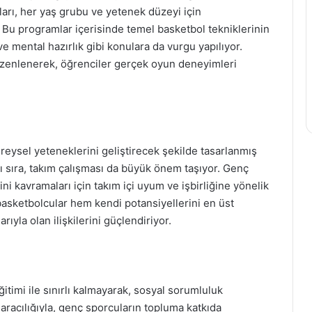
ları, her yaş grubu ve yetenek düzeyi için
p. Bu programlar içerisinde temel basketbol tekniklerinin
 ve mental hazırlık gibi konulara da vurgu yapılıyor.
düzenlenerek, öğrenciler gerçek oyun deneyimleri
reysel yeteneklerini geliştirecek şekilde tasarlanmış
ı sıra, takım çalışması da büyük önem taşıyor. Genç
ni kavramaları için takım içi uyum ve işbirliğine yönelik
basketbolcular hem kendi potansiyellerini en üst
ıyla olan ilişkilerini güçlendiriyor.
timi ile sınırlı kalmayarak, sosyal sorumluluk
r aracılığıyla, genç sporcuların topluma katkıda