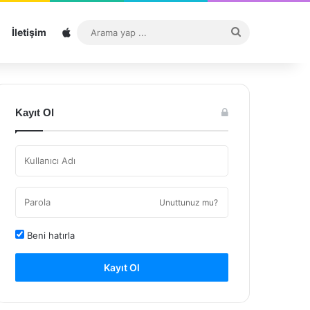
Sitemap
Arama
İletişim
yap
...
Kayıt Ol
Unuttunuz mu?
Beni hatırla
Kayıt Ol