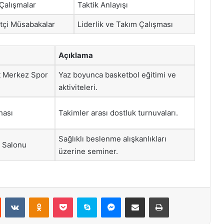
Çalışmalar
Taktik Anlayışı
tçi Müsabakalar
Liderlik ve Takım Çalışması
Açıklama
t Merkez Spor
Yaz boyunca basketbol eğitimi ve
aktiviteleri.
hası
Takimler arası dostluk turnuvaları.
Sağlıklı beslenme alışkanlıkları
ı Salonu
üzerine seminer.
st
Reddit
VKontakte
Odnoklassniki
Pocket
Skype
Messenger
E-Posta ile paylaş
Yazdır