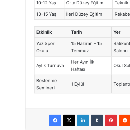
10-12 Yaş
Orta Düzey Eğitim
Teknik 
13-15 Yaş
İleri Düzey Eğitim
Rekabe
Etkinlik
Tarih
Yer
Yaz Spor
15 Haziran – 15
Batıken
Okulu
Temmuz
Salonu
Her Ayın İlk
Aylık Turnuva
Okul Sa
Haftası
Beslenme
1 Eylül
Toplant
Semineri
Facebook
X
LinkedIn
Tumblr
Pintere