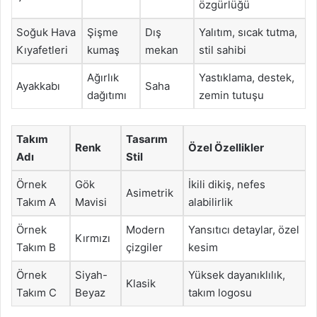
özgürlüğü
Soğuk Hava
Şişme
Dış
Yalıtım, sıcak tutma,
Kıyafetleri
kumaş
mekan
stil sahibi
Ağırlık
Yastıklama, destek,
Ayakkabı
Saha
dağıtımı
zemin tutuşu
Takım
Tasarım
Renk
Özel Özellikler
Adı
Stil
Örnek
Gök
İkili dikiş, nefes
Asimetrik
Takım A
Mavisi
alabilirlik
Örnek
Modern
Yansıtıcı detaylar, özel
Kırmızı
Takım B
çizgiler
kesim
Örnek
Siyah-
Yüksek dayanıklılık,
Klasik
Takım C
Beyaz
takım logosu