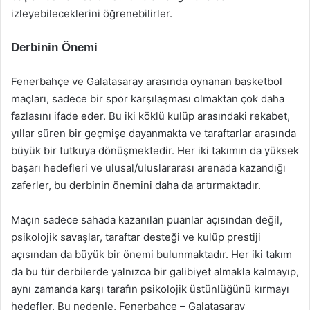
izleyebileceklerini öğrenebilirler.
Derbinin Önemi
Fenerbahçe ve Galatasaray arasında oynanan basketbol
maçları, sadece bir spor karşılaşması olmaktan çok daha
fazlasını ifade eder. Bu iki köklü kulüp arasındaki rekabet,
yıllar süren bir geçmişe dayanmakta ve taraftarlar arasında
büyük bir tutkuya dönüşmektedir. Her iki takımın da yüksek
başarı hedefleri ve ulusal/uluslararası arenada kazandığı
zaferler, bu derbinin önemini daha da artırmaktadır.
Maçın sadece sahada kazanılan puanlar açısından değil,
psikolojik savaşlar, taraftar desteği ve kulüp prestiji
açısından da büyük bir önemi bulunmaktadır. Her iki takım
da bu tür derbilerde yalnızca bir galibiyet almakla kalmayıp,
aynı zamanda karşı tarafın psikolojik üstünlüğünü kırmayı
hedefler. Bu nedenle, Fenerbahçe – Galatasaray