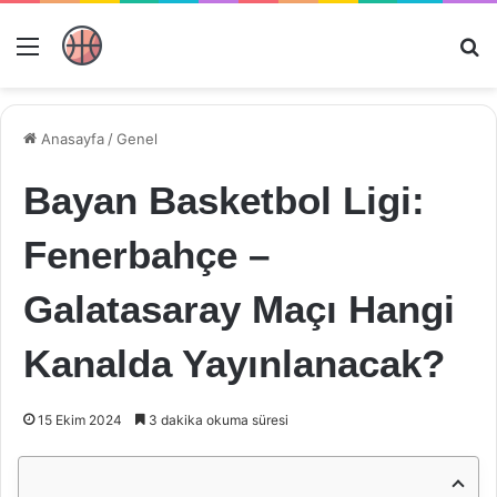
Menü
Ar
Anasayfa
/
Genel
Bayan Basketbol Ligi:
Fenerbahçe –
Galatasaray Maçı Hangi
Kanalda Yayınlanacak?
15 Ekim 2024
3 dakika okuma süresi