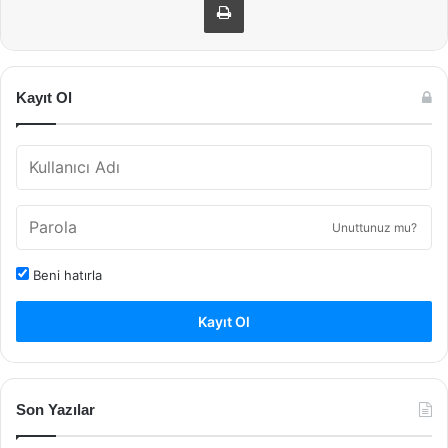
Kayıt Ol
Unuttunuz mu?
Beni hatırla
Kayıt Ol
Son Yazılar