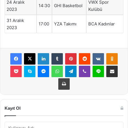
24 Aralık
VWX Spor
14:30
GHI Basketbol
2023
Kulübü
31 Aralık
17:00
YZA Takımı
BCA Kadınlar
2023
Facebook
X
LinkedIn
Tumblr
Pinterest
Reddit
VKontakte
Odnok
Pocket
Skype
Messenger
WhatsApp
Telegram
Viber
Line
E-Posta ile payla
Yazdır
Kayıt Ol