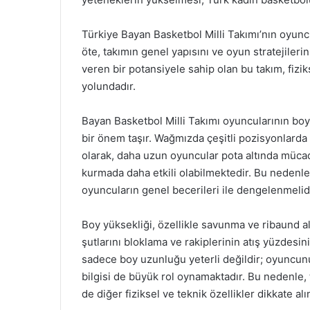
Türkiye Bayan Basketbol Milli Takımı’nın oyuncu
öte, takımın genel yapısını ve oyun stratejileri
veren bir potansiyele sahip olan bu takım, fizi
yolundadır.
Bayan Basketbol Milli Takımı oyuncularının boy
bir önem taşır. Wağmızda çeşitli pozisyonlarda g
olarak, daha uzun oyuncular pota altında mücad
kurmada daha etkili olabilmektedir. Bu nedenl
oyuncuların genel becerileri ile dengelenmelidi
Boy yüksekliği, özellikle savunma ve ribaund al
şutlarını bloklama ve rakiplerinin atış yüzdesi
sadece boy uzunluğu yeterli değildir; oyuncun
bilgisi de büyük rol oynamaktadır. Bu nedenl
de diğer fiziksel ve teknik özellikler dikkate alı