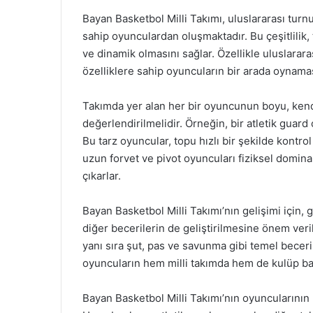
Bayan Basketbol Milli Takımı, uluslararası turnu
sahip oyunculardan oluşmaktadır. Bu çeşitlil
ve dinamik olmasını sağlar. Özellikle uluslararası
özelliklere sahip oyuncuların bir arada oynaması
Takımda yer alan her bir oyuncunun boyu, kend
değerlendirilmelidir. Örneğin, bir atletik guard
Bu tarz oyuncular, topu hızlı bir şekilde kontrol 
uzun forvet ve pivot oyuncuları fiziksel domin
çıkarlar.
Bayan Basketbol Milli Takımı’nın gelişimi için
diğer becerilerin de geliştirilmesine önem veri
yanı sıra şut, pas ve savunma gibi temel beceri
oyuncuların hem milli takımda hem de kulüp baz
Bayan Basketbol Milli Takımı’nın oyuncularının 