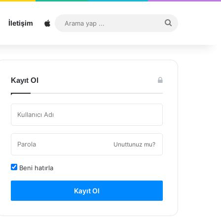
Sitemap
Arama
İletişim
yap
...
Kayıt Ol
Unuttunuz mu?
Beni hatırla
Kayıt Ol