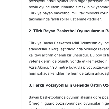
pozisyonundaki oyuncuların diğer pozisyonlard
boylu oyuncuların, ribaund almak, blok yapmak ve
Türkiye bayan basketbol milli takımındaki oyunc
takımlarında farklı roller üstlenmektedirler.
2. Türk Bayan Basketbol Oyuncularının B
Türkiye Bayan Basketbol Milli Takımı’nın oyunc
standartlarla karşılaştırıldığında oldukça reka
kaliteyi artıran önemli bir unsurdur. Bu boy or
yeteneklerini de olumlu yönde etkilemektedir. 
Azra Akıncı, 1.90 metre boyuyla pivot pozisyo
hem sahada kendilerine hem de takım arkadaşla
3. Farklı Pozisyonların Genelde Üstün Öze
Bayan basketbolunda oyunun akışına göre pozisy
Örneğin, guard pozisyonundaki oyuncuların gene