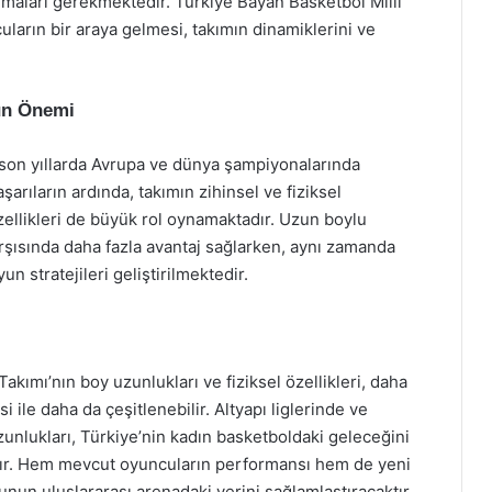
maları gerekmektedir. Türkiye Bayan Basketbol Milli
arın bir araya gelmesi, takımın dinamiklerini ve
nun Önemi
e son yıllarda Avrupa ve dünya şampiyonalarında
şarıların ardında, takımın zihinsel ve fiziksel
 özellikleri de büyük rol oynamaktadır. Uzun boylu
arşısında daha fazla avantaj sağlarken, aynı zamanda
n stratejileri geliştirilmektedir.
akımı’nın boy uzunlukları ve fiziksel özellikleri, daha
 ile daha da çeşitlenebilir. Altyapı liglerinde ve
unlukları, Türkiye’nin kadın basketboldaki geleceğini
dır. Hem mevcut oyuncuların performansı hem de yeni
nun uluslararası arenadaki yerini sağlamlaştıracaktır.