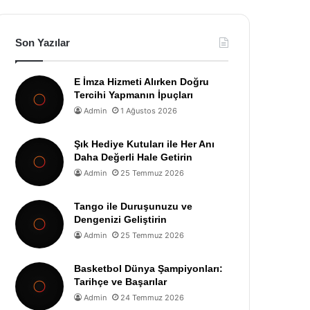
Son Yazılar
E İmza Hizmeti Alırken Doğru
Tercihi Yapmanın İpuçları
Admin
1 Ağustos 2026
Şık Hediye Kutuları ile Her Anı
Daha Değerli Hale Getirin
Admin
25 Temmuz 2026
Tango ile Duruşunuzu ve
Dengenizi Geliştirin
Admin
25 Temmuz 2026
Basketbol Dünya Şampiyonları:
Tarihçe ve Başarılar
Admin
24 Temmuz 2026