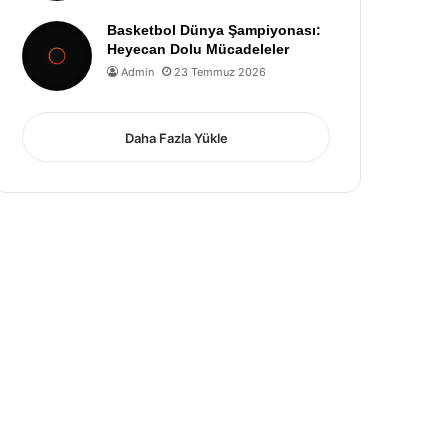
Basketbol Dünya Şampiyonası:
Heyecan Dolu Mücadeleler
Admin
23 Temmuz 2026
Daha Fazla Yükle