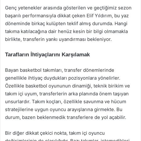
Genç yetenekler arasında gösterilen ve geçtiğimiz sezon
başarılı performansıyla dikkat çeken Elif Yıldırım, bu yaz
döneminde birkaç kulüpten teklif almış durumda. Hangi
takıma katılacağına dair henüz kesin bir bilgi olmamakla
birlikte, transferin yankı uyandırması bekleniyor.
Tarafların İhtiyaçlarını Karşılamak
Bayan basketbol takımları, transfer dönemlerinde
genellikle ihtiyaç duydukları pozisyonlara yönelirler.
Özellikle basketbol oyununun dinamiği, teknik birikim ve
takım içi uyum, transferlerin arka planında önem taşıyan
unsurlardır. Takım koçları, özellikle savunma ve hücum
stratejilerine uygun oyuncu arayışlarına girmekte. Bu
durum, bazen beklenmedik transferlere de yol açabilir.
Bir diğer dikkat çekici nokta, takım içi oyuncu
değişimlerinin de olasılığıdır. Bazı takımlar, istemedikleri