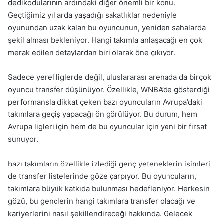
dedikodularının ardındaki diğer önemli bir konu.
Geçtiğimiz yıllarda yaşadığı sakatlıklar nedeniyle
oyunundan uzak kalan bu oyuncunun, yeniden sahalarda
şekil alması bekleniyor. Hangi takımla anlaşacağı en çok
merak edilen detaylardan biri olarak öne çıkıyor.
Sadece yerel liglerde değil, uluslararası arenada da birçok
oyuncu transfer düşünüyor. Özellikle, WNBA’de gösterdiği
performansla dikkat çeken bazı oyuncuların Avrupa’daki
takımlara geçiş yapacağı ön görülüyor. Bu durum, hem
Avrupa ligleri için hem de bu oyuncular için yeni bir fırsat
sunuyor.
bazı takımların özellikle izlediği genç yeteneklerin isimleri
de transfer listelerinde göze çarpıyor. Bu oyuncuların,
takımlara büyük katkıda bulunması hedefleniyor. Herkesin
gözü, bu gençlerin hangi takımlara transfer olacağı ve
kariyerlerini nasıl şekillendireceği hakkında. Gelecek