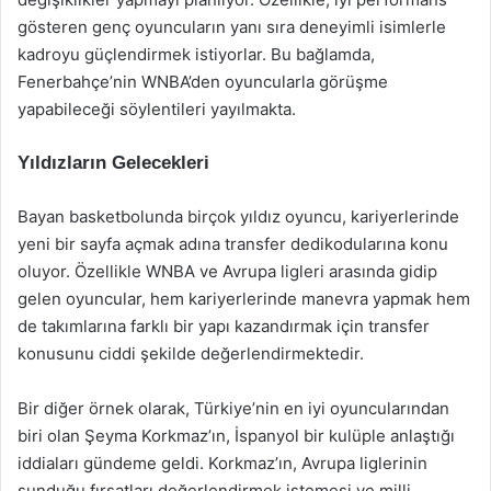
gösteren genç oyuncuların yanı sıra deneyimli isimlerle
kadroyu güçlendirmek istiyorlar. Bu bağlamda,
Fenerbahçe’nin WNBA’den oyuncularla görüşme
yapabileceği söylentileri yayılmakta.
Yıldızların Gelecekleri
Bayan basketbolunda birçok yıldız oyuncu, kariyerlerinde
yeni bir sayfa açmak adına transfer dedikodularına konu
oluyor. Özellikle WNBA ve Avrupa ligleri arasında gidip
gelen oyuncular, hem kariyerlerinde manevra yapmak hem
de takımlarına farklı bir yapı kazandırmak için transfer
konusunu ciddi şekilde değerlendirmektedir.
Bir diğer örnek olarak, Türkiye’nin en iyi oyuncularından
biri olan Şeyma Korkmaz’ın, İspanyol bir kulüple anlaştığı
iddiaları gündeme geldi. Korkmaz’ın, Avrupa liglerinin
sunduğu fırsatları değerlendirmek istemesi ve milli