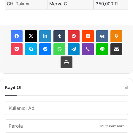
GHI Takımı
Merve C.
350,000 TL
Facebook
X
LinkedIn
Tumblr
Pinterest
Reddit
VKontakte
Odnok
Pocket
Skype
Messenger
WhatsApp
Telegram
Viber
Line
E-Posta ile payla
Yazdır
Kayıt Ol
Unuttunuz mu?