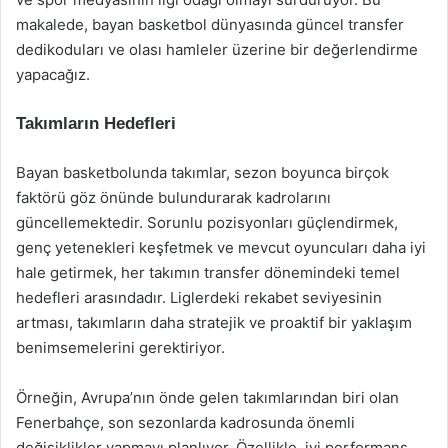
makalede, bayan basketbol dünyasında güncel transfer
dedikoduları ve olası hamleler üzerine bir değerlendirme
yapacağız.
Takımların Hedefleri
Bayan basketbolunda takımlar, sezon boyunca birçok
faktörü göz önünde bulundurarak kadrolarını
güncellemektedir. Sorunlu pozisyonları güçlendirmek,
genç yetenekleri keşfetmek ve mevcut oyuncuları daha iyi
hale getirmek, her takımın transfer dönemindeki temel
hedefleri arasındadır. Liglerdeki rekabet seviyesinin
artması, takımların daha stratejik ve proaktif bir yaklaşım
benimsemelerini gerektiriyor.
Örneğin, Avrupa’nın önde gelen takımlarından biri olan
Fenerbahçe, son sezonlarda kadrosunda önemli
değişiklikler yapmayı planlıyor. Özellikle, iyi performans