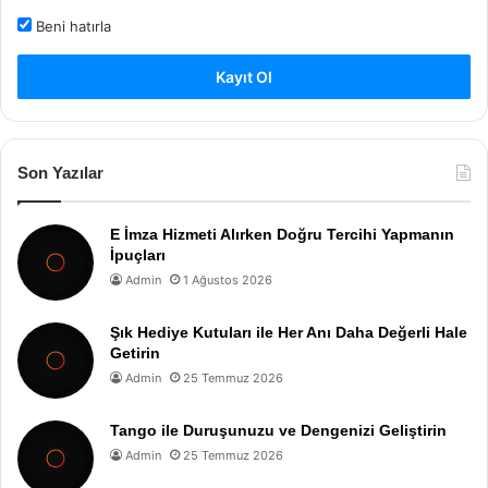
Beni hatırla
Kayıt Ol
Son Yazılar
E İmza Hizmeti Alırken Doğru Tercihi Yapmanın
İpuçları
Admin
1 Ağustos 2026
Şık Hediye Kutuları ile Her Anı Daha Değerli Hale
Getirin
Admin
25 Temmuz 2026
Tango ile Duruşunuzu ve Dengenizi Geliştirin
Admin
25 Temmuz 2026