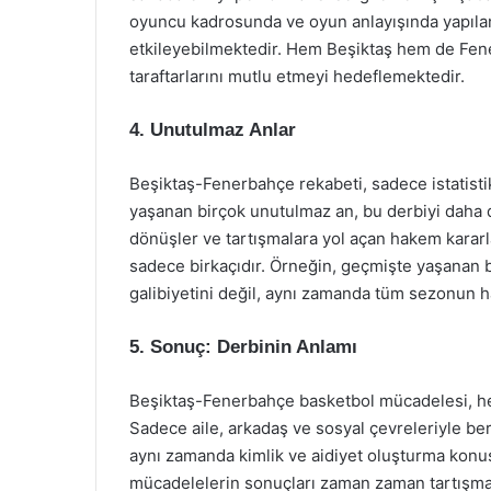
oyuncu kadrosunda ve oyun anlayışında yapılan
etkileyebilmektedir. Hem Beşiktaş hem de Fene
taraftarlarını mutlu etmeyi hedeflemektedir.
4. Unutulmaz Anlar
Beşiktaş-Fenerbahçe rekabeti, sadece istatis
yaşanan birçok unutulmaz an, bu derbiyi daha da
dönüşler ve tartışmalara yol açan hakem kararla
sadece birkaçıdır. Örneğin, geçmişte yaşanan b
galibiyetini değil, aynı zamanda tüm sezonun ha
5. Sonuç: Derbinin Anlamı
Beşiktaş-Fenerbahçe basketbol mücadelesi, her 
Sadece aile, arkadaş ve sosyal çevreleriyle ber
aynı zamanda kimlik ve aidiyet oluşturma konu
mücadelelerin sonuçları zaman zaman tartışmala