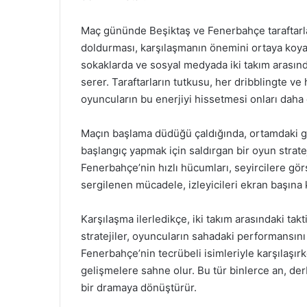
Maç gününde Beşiktaş ve Fenerbahçe taraftarla
doldurması, karşılaşmanın önemini ortaya koyar.
sokaklarda ve sosyal medyada iki takım arasın
serer. Taraftarların tutkusu, her dribblingte v
oyuncuların bu enerjiyi hissetmesi onları daha
Maçın başlama düdüğü çaldığında, ortamdaki geri
başlangıç yapmak için saldırgan bir oyun strate
Fenerbahçe’nin hızlı hücumları, seyircilere görs
sergilenen mücadele, izleyicileri ekran başına ki
Karşılaşma ilerledikçe, iki takım arasındaki tak
stratejiler, oyuncuların sahadaki performansını
Fenerbahçe’nin tecrübeli isimleriyle karşılaşır
gelişmelere sahne olur. Bu tür binlerce an, der
bir dramaya dönüştürür.