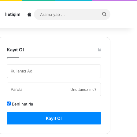
Sitemap
Arama
İletişim
yap
...
Kayıt Ol
Unuttunuz mu?
Beni hatırla
Kayıt Ol