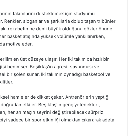
rının takımlarını desteklemek için stadyumu
 Renkler, sloganlar ve şarkılarla dolup taşan tribünler,
daki rekabetin ne denli büyük olduğunu gözler önüne
e her basket atışında yüksek volümle yankılanırken,
 da motive eder.
lim en üst düzeye ulaşır. Her iki takım da hızlı bir
jisi benimser. Beşiktaş’ın agresif savunması ve
el bir şölen sunar. İki takımın oynadığı basketbol ve
litler.
tiksel hamleler de dikkat çeker. Antrenörlerin yaptığı
 doğrudan etkiler. Beşiktaş’ın genç yetenekleri,
ken, her an maçın seyrini değiştirebilecek sürpriz
biyi sadece bir spor etkinliği olmaktan çıkararak adeta