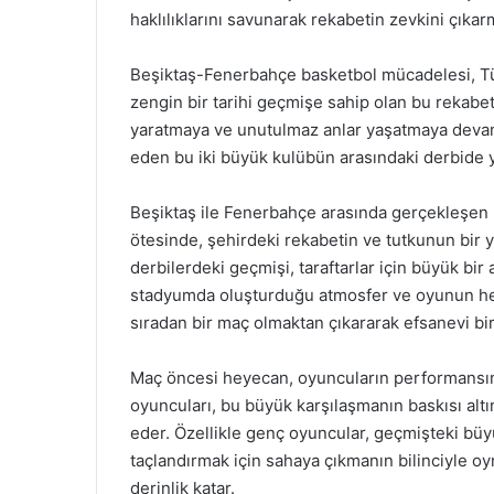
haklılıklarını savunarak rekabetin zevkini çıkar
Beşiktaş-Fenerbahçe basketbol mücadelesi, Türk
zengin bir tarihi geçmişe sahip olan bu rekabet
yaratmaya ve unutulmaz anlar yaşatmaya devam
eden bu iki büyük kulübün arasındaki derbide ye
Beşiktaş ile Fenerbahçe arasında gerçekleşen 
ötesinde, şehirdeki rekabetin ve tutkunun bir ya
derbilerdeki geçmişi, taraftarlar için büyük bir 
stadyumda oluşturduğu atmosfer ve oyunun her 
sıradan bir maç olmaktan çıkararak efsanevi bir
Maç öncesi heyecan, oyuncuların performansın
oyuncuları, bu büyük karşılaşmanın baskısı altı
eder. Özellikle genç oyuncular, geçmişteki büyü
taçlandırmak için sahaya çıkmanın bilinciyle oy
derinlik katar.