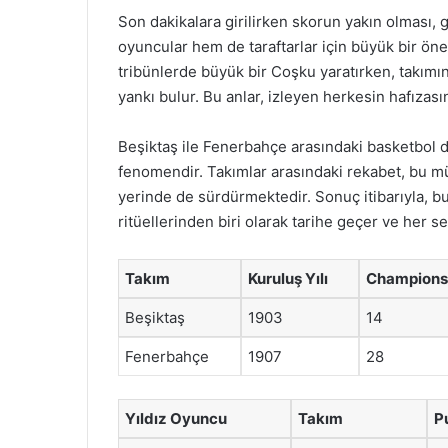
Son dakikalara girilirken skorun yakın olması, g
oyuncular hem de taraftarlar için büyük bir önem
tribünlerde büyük bir Coşku yaratırken, takımı
yankı bulur. Bu anlar, izleyen herkesin hafızas
Beşiktaş ile Fenerbahçe arasındaki basketbol de
fenomendir. Takımlar arasındaki rekabet, bu mü
yerinde de sürdürmektedir. Sonuç itibarıyla, b
ritüellerinden biri olarak tarihe geçer ve her 
Takım
Kuruluş Yılı
Championsh
Beşiktaş
1903
14
Fenerbahçe
1907
28
Yıldız Oyuncu
Takım
P