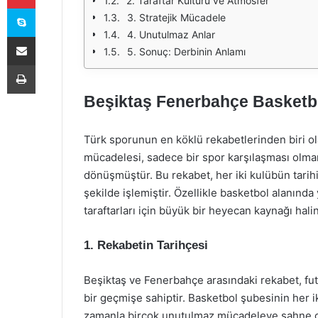
2. Taraftar Kültürü ve Atmosfer
Skype
3. Stratejik Mücadele
4. Unutulmaz Anlar
E-Posta ile paylaş
5. Sonuç: Derbinin Anlamı
Yazdır
Beşiktaş Fenerbahçe Basketbo
Türk sporunun en köklü rekabetlerinden biri o
mücadelesi, sadece bir spor karşılaşması olma
dönüşmüştür. Bu rekabet, her iki kulübün tarihi
şekilde işlemiştir. Özellikle basketbol alanında
taraftarları için büyük bir heyecan kaynağı halin
1. Rekabetin Tarihçesi
Beşiktaş ve Fenerbahçe arasındaki rekabet, fu
bir geçmişe sahiptir. Basketbol şubesinin her i
zamanla birçok unutulmaz mücadeleye sahne ol