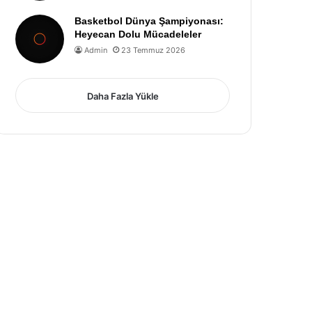
Basketbol Dünya Şampiyonası:
Heyecan Dolu Mücadeleler
Admin
23 Temmuz 2026
Daha Fazla Yükle