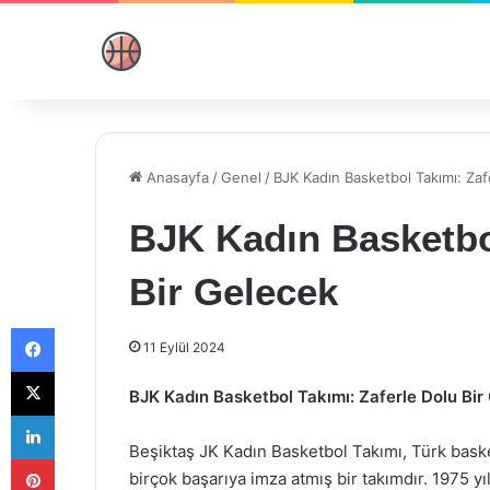
Anasayfa
/
Genel
/
BJK Kadın Basketbol Takımı: Zaf
BJK Kadın Basketbol
Bir Gelecek
Facebook
11 Eylül 2024
X
BJK Kadın Basketbol Takımı: Zaferle Dolu Bir
LinkedIn
Beşiktaş JK Kadın Basketbol Takımı, Türk baske
Pinterest
birçok başarıya imza atmış bir takımdır. 1975 