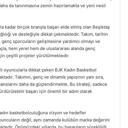
daha da tanınmasına zemin hazırlamakta ve yeni nesil
a kadar birçok branşta başarı elde etmiş olan Beşiktaş
ğlılığı ve desteğiyle dikkat çekmektedir. Takım, tarihin
, genç sporcuların gelişmesine yardımcı olmayı ve
çla, hem yerel hem de uluslararası alanda genç
n çeşitli projeler yürütülmektedir.
ekli oyuncularla dikkat çeken BJK Kadın Basketbol
ktadır. Takımın, genç ve dinamik yapısının yanı sıra,
nslarını daha da güçlendirmekte. Bu strateji, sadece
dürülebilir başarı için önemli bir adım olarak
kadın basketbolculuğuna vizyon ve hedefler
oyuncuların değil, aynı zamanda kulübün marka değerini
ktedir. Önümüzdeki yıllarda, bu başarıların sürekliliği