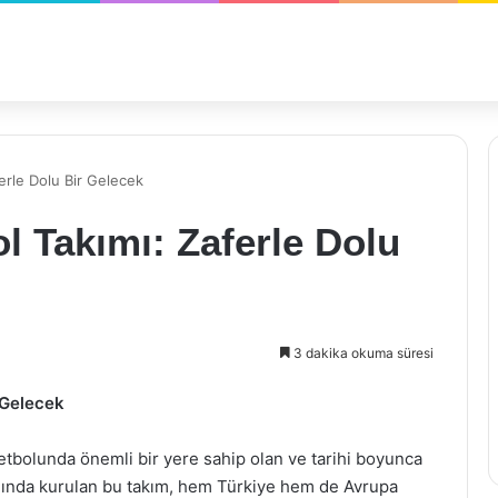
erle Dolu Bir Gelecek
 Takımı: Zaferle Dolu
3 dakika okuma süresi
 Gelecek
tbolunda önemli bir yere sahip olan ve tarihi boyunca
yılında kurulan bu takım, hem Türkiye hem de Avrupa