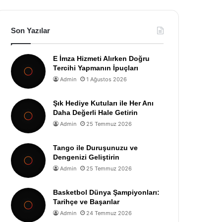
Son Yazılar
E İmza Hizmeti Alırken Doğru
Tercihi Yapmanın İpuçları
Admin
1 Ağustos 2026
Şık Hediye Kutuları ile Her Anı
Daha Değerli Hale Getirin
Admin
25 Temmuz 2026
Tango ile Duruşunuzu ve
Dengenizi Geliştirin
Admin
25 Temmuz 2026
Basketbol Dünya Şampiyonları:
Tarihçe ve Başarılar
Admin
24 Temmuz 2026