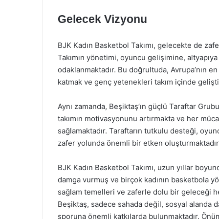
Gelecek Vizyonu
BJK Kadın Basketbol Takımı, gelecekte de zafe
Takımın yönetimi, oyuncu gelişimine, altyapıya 
odaklanmaktadır. Bu doğrultuda, Avrupa’nın en
katmak ve genç yetenekleri takım içinde gelişti
Aynı zamanda, Beşiktaş’ın güçlü Taraftar Grubu 
takımın motivasyonunu artırmakta ve her mücad
sağlamaktadır. Taraftarın tutkulu desteği, oyu
zafer yolunda önemli bir etken oluşturmaktadır
BJK Kadın Basketbol Takımı, uzun yıllar boyunc
damga vurmuş ve birçok kadının basketbola yö
sağlam temelleri ve zaferle dolu bir geleceği
Beşiktaş, sadece sahada değil, sosyal alanda d
sporuna önemli katkılarda bulunmaktadır. Önüm