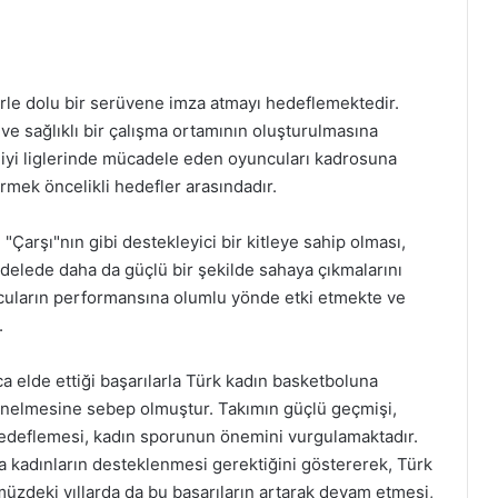
rle dolu bir serüvene imza atmayı hedeflemektedir.
ve sağlıklı bir çalışma ortamının oluşturulmasına
 iyi liglerinde mücadele eden oyuncuları kadrosuna
rmek öncelikli hedefler arasındadır.
"Çarşı"nın gibi destekleyici bir kitleye sahip olması,
elede daha da güçlü bir şekilde sahaya çıkmalarını
ncuların performansına olumlu yönde etki etmekte ve
.
a elde ettiği başarılarla Türk kadın basketboluna
nelmesine sebep olmuştur. Takımın güçlü geçmişi,
 hedeflemesi, kadın sporunun önemini vurgulamaktadır.
a kadınların desteklenmesi gerektiğini göstererek, Türk
üzdeki yıllarda da bu başarıların artarak devam etmesi,