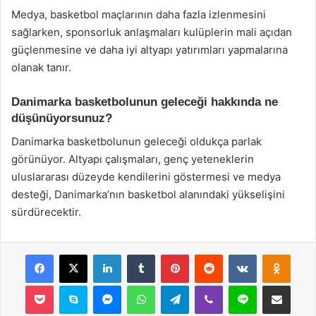
Medya, basketbol maçlarının daha fazla izlenmesini
sağlarken, sponsorluk anlaşmaları kulüplerin mali açıdan
güçlenmesine ve daha iyi altyapı yatırımları yapmalarına
olanak tanır.
Danimarka basketbolunun geleceği hakkında ne
düşünüyorsunuz?
Danimarka basketbolunun geleceği oldukça parlak
görünüyor. Altyapı çalışmaları, genç yeteneklerin
uluslararası düzeyde kendilerini göstermesi ve medya
desteği, Danimarka’nın basketbol alanındaki yükselişini
sürdürecektir.
Facebook
X
LinkedIn
Tumblr
Pinterest
Reddit
VKontakte
Odnok
Pocket
Skype
Messenger
WhatsApp
Telegram
Viber
Line
E-Posta ile payla
Yazdır