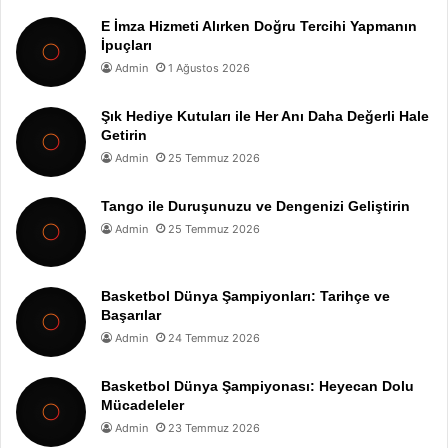
E İmza Hizmeti Alırken Doğru Tercihi Yapmanın
İpuçları
Admin
1 Ağustos 2026
Şık Hediye Kutuları ile Her Anı Daha Değerli Hale
Getirin
Admin
25 Temmuz 2026
Tango ile Duruşunuzu ve Dengenizi Geliştirin
Admin
25 Temmuz 2026
Basketbol Dünya Şampiyonları: Tarihçe ve
Başarılar
Admin
24 Temmuz 2026
Basketbol Dünya Şampiyonası: Heyecan Dolu
Mücadeleler
Admin
23 Temmuz 2026