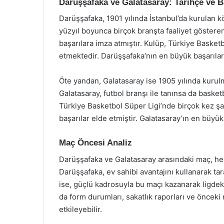
Darüşşafaka ve Galatasaray: Tarihçe ve B
Darüşşafaka, 1901 yılında İstanbul’da kurulan
yüzyıl boyunca birçok branşta faaliyet göstere
başarılara imza atmıştır. Kulüp, Türkiye Baske
etmektedir. Darüşşafaka’nın en büyük başarılar
Öte yandan, Galatasaray ise 1905 yılında kurul
Galatasaray, futbol branşı ile tanınsa da basketb
Türkiye Basketbol Süper Ligi’nde birçok kez 
başarılar elde etmiştir. Galatasaray’ın en büyük
Maç Öncesi Analiz
Darüşşafaka ve Galatasaray arasındaki maç, her
Darüşşafaka, ev sahibi avantajını kullanarak ta
ise, güçlü kadrosuyla bu maçı kazanarak ligde
da form durumları, sakatlık raporları ve öncek
etkileyebilir.