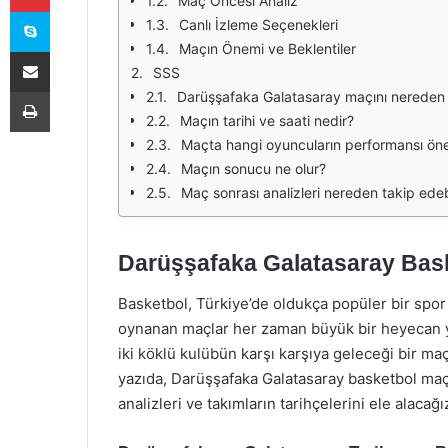
Maç Öncesi Analiz
Skype
Canlı İzleme Seçenekleri
Maçın Önemi ve Beklentiler
E-Posta ile paylaş
SSS
Yazdır
Darüşşafaka Galatasaray maçını nereden ca
Maçın tarihi ve saati nedir?
Maçta hangi oyuncuların performansı öne 
Maçın sonucu ne olur?
Maç sonrası analizleri nereden takip edeb
Darüşşafaka Galatasaray Baske
Basketbol, Türkiye’de oldukça popüler bir spor 
oynanan maçlar her zaman büyük bir heyecan ya
iki köklü kulübün karşı karşıya geleceği bir maç
yazıda, Darüşşafaka Galatasaray basketbol maçı
analizleri ve takımların tarihçelerini ele alacağı