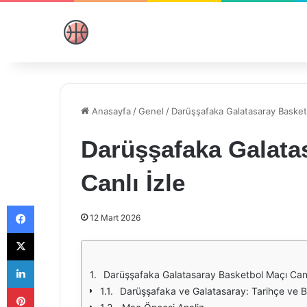
Anasayfa
/
Genel
/
Darüşşafaka Galatasaray Basketb
Darüşşafaka Galata
Canlı İzle
Facebook
12 Mart 2026
X
LinkedIn
Darüşşafaka Galatasaray Basketbol Maçı Canl
Pinterest
Darüşşafaka ve Galatasaray: Tarihçe ve B