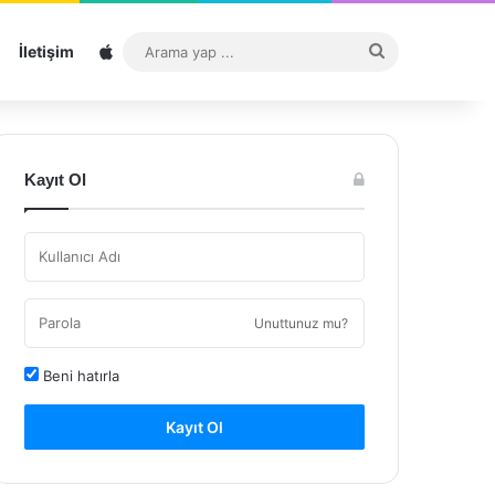
Sitemap
Arama
İletişim
yap
...
Kayıt Ol
Unuttunuz mu?
Beni hatırla
Kayıt Ol