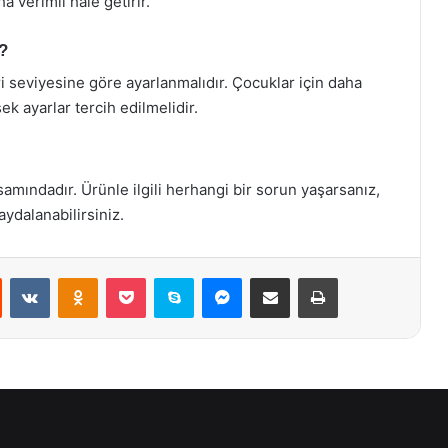
a verimli hale getirir.
?
 seviyesine göre ayarlanmalıdır. Çocuklar için daha
k ayarlar tercih edilmelidir.
samındadır. Ürünle ilgili herhangi bir sorun yaşarsanız,
aydalanabilirsiniz.
st
Reddit
VKontakte
Odnoklassniki
Pocket
Skype
Messenger
E-Posta ile paylaş
Yazdır