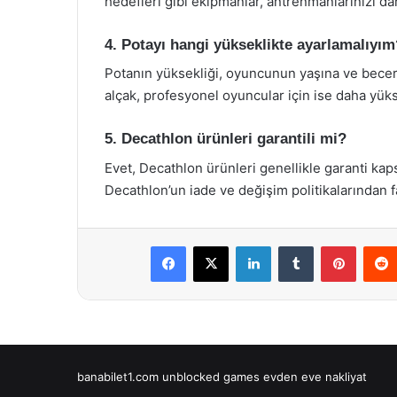
hedefleri gibi ekipmanlar, antrenmanlarınızı dah
4. Potayı hangi yükseklikte ayarlamalıyım
Potanın yüksekliği, oyuncunun yaşına ve beceri
alçak, profesyonel oyuncular için ise daha yükse
5. Decathlon ürünleri garantili mi?
Evet, Decathlon ürünleri genellikle garanti kap
Decathlon’un iade ve değişim politikalarından f
Facebook
X
LinkedIn
Tumblr
Pintere
banabilet1.com
unblocked games
evden eve nakliyat