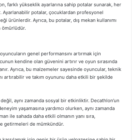
n, farklı yükseklik ayarlarına sahip potalar sunarak, her
. Ayarlanabilir potalar, çocuklardan profesyonel
ği ürünlerdir. Ayrıca, bu potalar, dış mekan kullanımı
n ömürlüdür.
oyuncuların genel performansını artırmak için
cunun kendine olan güvenini artırır ve oyun sırasında
anır. Ayrıca, bu malzemeler sayesinde oyuncular, teknik
ını artırabilir ve takım oyununu daha etkili bir şekilde
değil, aynı zamanda sosyal bir etkinliktir. Decathlon’un
 deneyim yaşamasına yardımcı olurken, aynı zamanda
man ile sahada daha etkili olmanın yanı sıra,
le getirmeleri de mümkündür.
ı karşılamak için geniş bir ürün yelpazesine sahip bir