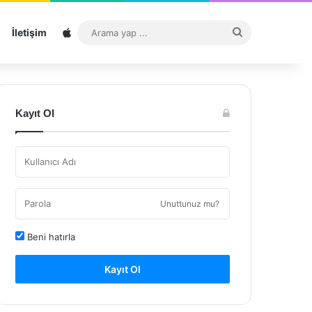
Sitemap
Arama
İletişim
yap
...
Kayıt Ol
Unuttunuz mu?
Beni hatırla
Kayıt Ol