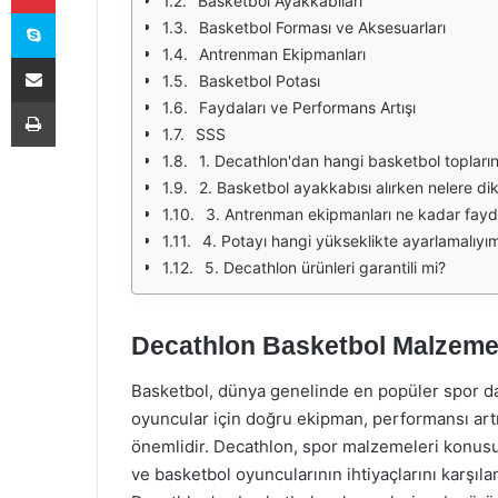
Basketbol Ayakkabıları
Skype
Basketbol Forması ve Aksesuarları
Antrenman Ekipmanları
E-Posta ile paylaş
Basketbol Potası
Yazdır
Faydaları ve Performans Artışı
SSS
1. Decathlon'dan hangi basketbol topların
2. Basketbol ayakkabısı alırken nelere di
3. Antrenman ekipmanları ne kadar fayda
4. Potayı hangi yükseklikte ayarlamalıyı
5. Decathlon ürünleri garantili mi?
Decathlon Basketbol Malzemele
Basketbol, dünya genelinde en popüler spor da
oyuncular için doğru ekipman, performansı art
önemlidir. Decathlon, spor malzemeleri konusu
ve basketbol oyuncularının ihtiyaçlarını karşıl