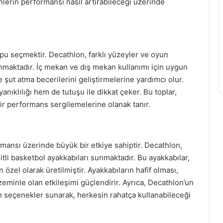
lerin performansı nasıl artırabileceği üzerinde
pu seçmektir. Decathlon, farklı yüzeyler ve oyun
unmaktadır. İç mekan ve dış mekan kullanımı için uygun
 şut atma becerilerini geliştirmelerine yardımcı olur.
nıklılığı hem de tutuşu ile dikkat çeker. Bu toplar,
bir performans sergilemelerine olanak tanır.
ansı üzerinde büyük bir etkiye sahiptir. Decathlon,
itli basketbol ayakkabıları sunmaktadır. Bu ayakkabılar,
n özel olarak üretilmiştir. Ayakkabıların hafif olması,
zeminle olan etkileşimi güçlendirir. Ayrıca, Decathlon’un
un seçenekler sunarak, herkesin rahatça kullanabileceği