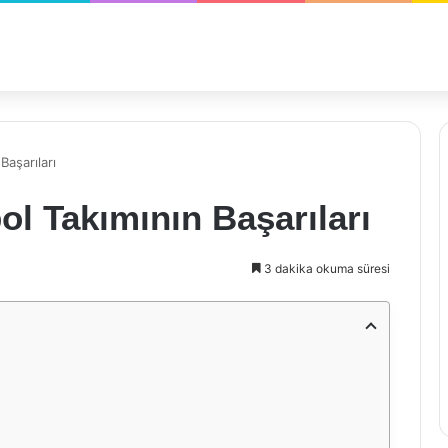
Başarıları
ol Takımının Başarıları
3 dakika okuma süresi