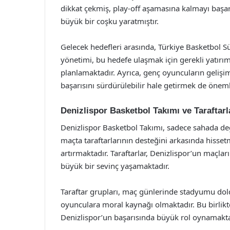
dikkat çekmiş, play-off aşamasına kalmayı başarm
büyük bir coşku yaratmıştır.
Gelecek hedefleri arasında, Türkiye Basketbol 
yönetimi, bu hedefe ulaşmak için gerekli yatırı
planlamaktadır. Ayrıca, genç oyuncuların geliş
başarısını sürdürülebilir hale getirmek de öneml
Denizlispor Basketbol Takımı ve Taraftarl
Denizlispor Basketbol Takımı, sadece sahada deği
maçta taraftarlarının desteğini arkasında hiss
artırmaktadır. Taraftarlar, Denizlispor’un maçla
büyük bir sevinç yaşamaktadır.
Taraftar grupları, maç günlerinde stadyumu dold
oyunculara moral kaynağı olmaktadır. Bu birlikt
Denizlispor’un başarısında büyük rol oynamakta