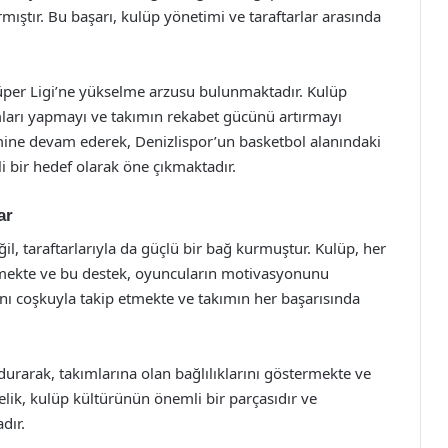
ıştır. Bu başarı, kulüp yönetimi ve taraftarlar arasında
Süper Ligi’ne yükselme arzusu bulunmaktadır. Kulüp
mları yapmayı ve takımın rekabet gücünü artırmayı
imine devam ederek, Denizlispor’un basketbol alanındaki
i bir hedef olarak öne çıkmaktadır.
ar
l, taraftarlarıyla da güçlü bir bağ kurmuştur. Kulüp, her
etmekte ve bu destek, oyuncuların motivasyonunu
rını coşkuyla takip etmekte ve takımın her başarısında
urarak, takımlarına olan bağlılıklarını göstermekte ve
elik, kulüp kültürünün önemli bir parçasıdır ve
dır.