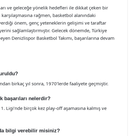
arı ve geleceğe yönelik hedefleri ile dikkat çeken bir
a karşılaşmasına rağmen, basketbol alanındaki
erdiği önem, genç yeteneklerin gelişimi ve taraftar
yerini sağlamlaştırmıştır. Gelecek dönemde, Türkiye
rleyen Denizlispor Basketbol Takımı, başarılarına devam
uruldu?
an birkaç yıl sonra, 1970’lerde faaliyete geçmiştir.
 başarıları nelerdir?
 1. Ligi’nde birçok kez play-off aşamasına kalmış ve
a bilgi verebilir misiniz?