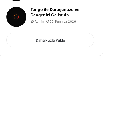
Tango ile Duruşunuzu ve
Dengenizi Geliştirin
Admin
25 Temmuz 2026
Daha Fazla Yükle