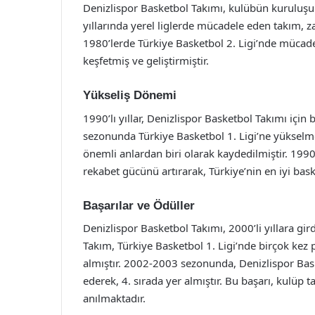
Denizlispor Basketbol Takımı, kulübün kuruluşund
yıllarında yerel liglerde mücadele eden takım, 
1980’lerde Türkiye Basketbol 2. Ligi’nde mücad
keşfetmiş ve geliştirmiştir.
Yükseliş Dönemi
1990’lı yıllar, Denizlispor Basketbol Takımı iç
sezonunda Türkiye Basketbol 1. Ligi’ne yükselme 
önemli anlardan biri olarak kaydedilmiştir. 1990’
rekabet gücünü artırarak, Türkiye’nin en iyi bas
Başarılar ve Ödüller
Denizlispor Basketbol Takımı, 2000’li yıllara gir
Takım, Türkiye Basketbol 1. Ligi’nde birçok kez
almıştır. 2002-2003 sezonunda, Denizlispor Baske
ederek, 4. sırada yer almıştır. Bu başarı, kulüp 
anılmaktadır.