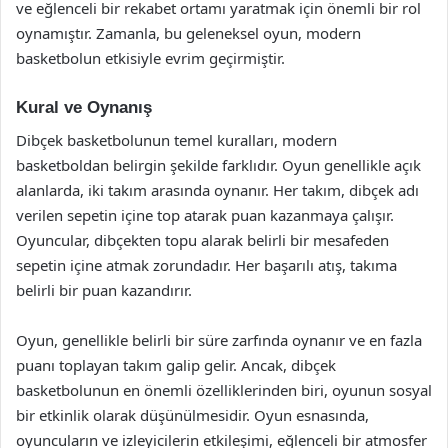
ve eğlenceli bir rekabet ortamı yaratmak için önemli bir rol
oynamıştır. Zamanla, bu geleneksel oyun, modern
basketbolun etkisiyle evrim geçirmiştir.
Kural ve Oynanış
Dibçek basketbolunun temel kuralları, modern
basketboldan belirgin şekilde farklıdır. Oyun genellikle açık
alanlarda, iki takım arasında oynanır. Her takım, dibçek adı
verilen sepetin içine top atarak puan kazanmaya çalışır.
Oyuncular, dibçekten topu alarak belirli bir mesafeden
sepetin içine atmak zorundadır. Her başarılı atış, takıma
belirli bir puan kazandırır.
Oyun, genellikle belirli bir süre zarfında oynanır ve en fazla
puanı toplayan takım galip gelir. Ancak, dibçek
basketbolunun en önemli özelliklerinden biri, oyunun sosyal
bir etkinlik olarak düşünülmesidir. Oyun esnasında,
oyuncuların ve izleyicilerin etkileşimi, eğlenceli bir atmosfer