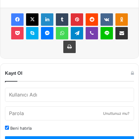
Facebook
X
LinkedIn
Tumblr
Pinterest
Reddit
VKontakte
Odnok
Pocket
Skype
Messenger
WhatsApp
Telegram
Viber
Line
E-Posta ile payla
Yazdır
Kayıt Ol
Unuttunuz mu?
Beni hatırla