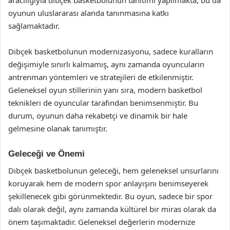
aracılığıyla dibçek basketbolunun tanıtımı yapılmakta, bu da
oyunun uluslararası alanda tanınmasına katkı
sağlamaktadır.
Dibçek basketbolunun modernizasyonu, sadece kuralların
değişimiyle sınırlı kalmamış, aynı zamanda oyuncuların
antrenman yöntemleri ve stratejileri de etkilenmiştir.
Geleneksel oyun stillerinin yanı sıra, modern basketbol
teknikleri de oyuncular tarafından benimsenmiştir. Bu
durum, oyunun daha rekabetçi ve dinamik bir hale
gelmesine olanak tanımıştır.
Geleceği ve Önemi
Dibçek basketbolunun geleceği, hem geleneksel unsurlarını
koruyarak hem de modern spor anlayışını benimseyerek
şekillenecek gibi görünmektedir. Bu oyun, sadece bir spor
dalı olarak değil, aynı zamanda kültürel bir miras olarak da
önem taşımaktadır. Geleneksel değerlerin modernize