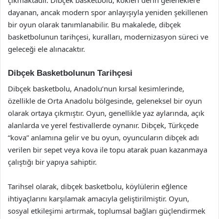
dayanan, ancak modern spor anlayışıyla yeniden şekillenen
bir oyun olarak tanımlanabilir. Bu makalede, dibçek
basketbolunun tarihçesi, kuralları, modernizasyon süreci ve
geleceği ele alınacaktır.
Dibçek Basketbolunun Tarihçesi
Dibçek basketbolu, Anadolu’nun kırsal kesimlerinde,
özellikle de Orta Anadolu bölgesinde, geleneksel bir oyun
olarak ortaya çıkmıştır. Oyun, genellikle yaz aylarında, açık
alanlarda ve yerel festivallerde oynanır. Dibçek, Türkçede
“kova” anlamına gelir ve bu oyun, oyuncuların dibçek adı
verilen bir sepet veya kova ile topu atarak puan kazanmaya
çalıştığı bir yapıya sahiptir.
Tarihsel olarak, dibçek basketbolu, köylülerin eğlence
ihtiyaçlarını karşılamak amacıyla geliştirilmiştir. Oyun,
sosyal etkileşimi artırmak, toplumsal bağları güçlendirmek