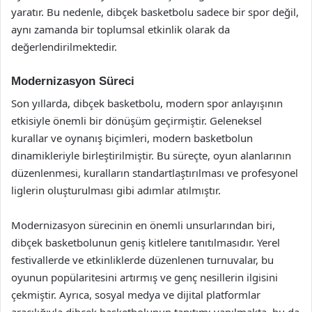
yaratır. Bu nedenle, dibçek basketbolu sadece bir spor değil,
aynı zamanda bir toplumsal etkinlik olarak da
değerlendirilmektedir.
Modernizasyon Süreci
Son yıllarda, dibçek basketbolu, modern spor anlayışının
etkisiyle önemli bir dönüşüm geçirmiştir. Geleneksel
kurallar ve oynanış biçimleri, modern basketbolun
dinamikleriyle birleştirilmiştir. Bu süreçte, oyun alanlarının
düzenlenmesi, kuralların standartlaştırılması ve profesyonel
liglerin oluşturulması gibi adımlar atılmıştır.
Modernizasyon sürecinin en önemli unsurlarından biri,
dibçek basketbolunun geniş kitlelere tanıtılmasıdır. Yerel
festivallerde ve etkinliklerde düzenlenen turnuvalar, bu
oyunun popülaritesini artırmış ve genç nesillerin ilgisini
çekmiştir. Ayrıca, sosyal medya ve dijital platformlar