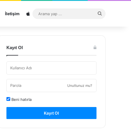
Sitemap
Arama
İletişim
yap
...
Kayıt Ol
Unuttunuz mu?
Beni hatırla
Kayıt Ol