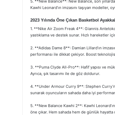
5. **New Balance**: New Balance, son yıllarda 
Kawhi Leonard’ın imzasını taşıyan modeller, oy
2023 Yılında Öne Çıkan Basketbol Ayakka
1. **Nike Air Zoom Freak 4**: Giannis Antet
yastıklama ve destek sunar. Hızlı hareketler için
2. **Adidas Dame 8**: Damian Lillard’ın imzası
performansı ile dikkat çekiyor. Boost teknolojis
3. **Puma Clyde All-Pro**: Hafif yapısı ve müke
Ayrıca, şık tasarımı ile de göz doldurur.
4. **Under Armour Curry 9**: Stephen Curry’n
sunarak oyuncuların sahada daha iyi performa
5. **New Balance Kawhi 2**: Kawhi Leonard’ın i
öne çıkar. Hem sahada hem de günlük hayatta rah