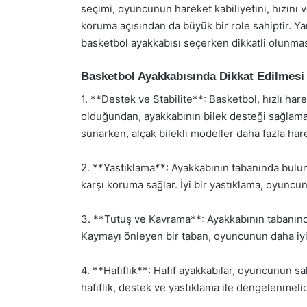
seçimi, oyuncunun hareket kabiliyetini, hızını v
koruma açısından da büyük bir role sahiptir. Yan
basketbol ayakkabısı seçerken dikkatli olunma
Basketbol Ayakkabısında Dikkat Edilmesi 
1. **Destek ve Stabilite**: Basketbol, hızlı har
olduğundan, ayakkabının bilek desteği sağlamas
sunarken, alçak bilekli modeller daha fazla har
2. **Yastıklama**: Ayakkabının tabanında bulun
karşı koruma sağlar. İyi bir yastıklama, oyuncun
3. **Tutuş ve Kavrama**: Ayakkabının tabanında
Kaymayı önleyen bir taban, oyuncunun daha iy
4. **Hafiflik**: Hafif ayakkabılar, oyuncunun s
hafiflik, destek ve yastıklama ile dengelenmelid