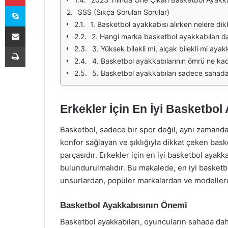
Skype
SSS (Sıkça Sorulan Sorular)
1. Basketbol ayakkabısı alırken nelere di
E-Posta ile paylaş
2. Hangi marka basketbol ayakkabıları da
Yazdır
3. Yüksek bilekli mi, alçak bilekli mi aya
4. Basketbol ayakkabılarının ömrü ne kad
5. Basketbol ayakkabıları sadece sahada m
Erkekler İçin En İyi Basketbol
Basketbol, sadece bir spor değil, aynı zamanda 
konfor sağlayan ve şıklığıyla dikkat çeken bas
parçasıdır. Erkekler için en iyi basketbol ayak
bulundurulmalıdır. Bu makalede, en iyi basketb
unsurlardan, popüler markalardan ve modelle
Basketbol Ayakkabısının Önemi
Basketbol ayakkabıları, oyuncuların sahada da