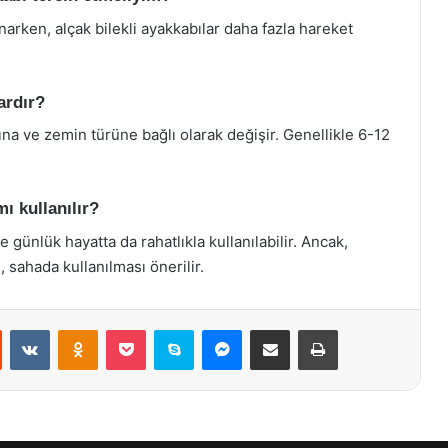
narken, alçak bilekli ayakkabılar daha fazla hareket
ardır?
ına ve zemin türüne bağlı olarak değişir. Genellikle 6-12
ı kullanılır?
 günlük hayatta da rahatlıkla kullanılabilir. Ancak,
 sahada kullanılması önerilir.
st
Reddit
VKontakte
Odnoklassniki
Pocket
Skype
Messenger
E-Posta ile paylaş
Yazdır