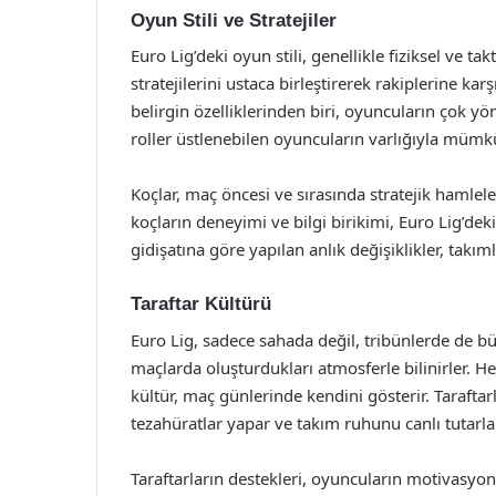
Oyun Stili ve Stratejiler
Euro Lig’deki oyun stili, genellikle fiziksel ve t
stratejilerini ustaca birleştirerek rakiplerine k
belirgin özelliklerinden biri, oyuncuların çok
roller üstlenebilen oyuncuların varlığıyla mümk
Koçlar, maç öncesi ve sırasında stratejik hamlele
koçların deneyimi ve bilgi birikimi, Euro Lig’deki 
gidişatına göre yapılan anlık değişiklikler, takı
Taraftar Kültürü
Euro Lig, sadece sahada değil, tribünlerde de bü
maçlarda oluşturdukları atmosferle bilinirler. H
kültür, maç günlerinde kendini gösterir. Taraftar
tezahüratlar yapar ve takım ruhunu canlı tutarla
Taraftarların destekleri, oyuncuların motivasy