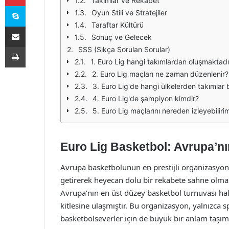
Takımlar ve Rekabet
Skype
Oyun Stili ve Stratejiler
Taraftar Kültürü
E-Posta ile paylaş
Sonuç ve Gelecek
Yazdır
SSS (Sıkça Sorulan Sorular)
1. Euro Lig hangi takımlardan oluşmaktadı
2. Euro Lig maçları ne zaman düzenlenir?
3. Euro Lig'de hangi ülkelerden takımlar
4. Euro Lig'de şampiyon kimdir?
5. Euro Lig maçlarını nereden izleyebiliri
Euro Lig Basketbol: Avrupa’nı
Avrupa basketbolunun en prestijli organizasyonu o
getirerek heyecan dolu bir rekabete sahne olmak
Avrupa’nın en üst düzey basketbol turnuvası hal
kitlesine ulaşmıştır. Bu organizasyon, yalnızca s
basketbolseverler için de büyük bir anlam taşım