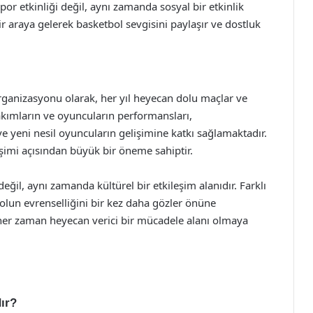
por etkinliği değil, aynı zamanda sosyal bir etkinlik
 bir araya gelerek basketbol sevgisini paylaşır ve dostluk
ganizasyonu olarak, her yıl heyecan dolu maçlar ve
ımların ve oyuncuların performansları,
ve yeni nesil oyuncuların gelişimine katkı sağlamaktadır.
şimi açısından büyük bir öneme sahiptir.
ğil, aynı zamanda kültürel bir etkileşim alanıdır. Farklı
bolun evrenselliğini bir kez daha gözler önüne
n her zaman heyecan verici bir mücadele alanı olmaya
ır?