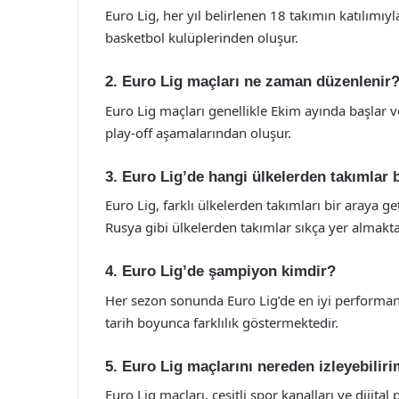
Euro Lig, her yıl belirlenen 18 takımın katılımıy
basketbol kulüplerinden oluşur.
2. Euro Lig maçları ne zaman düzenlenir
Euro Lig maçları genellikle Ekim ayında başlar 
play-off aşamalarından oluşur.
3. Euro Lig’de hangi ülkelerden takımlar
Euro Lig, farklı ülkelerden takımları bir araya ge
Rusya gibi ülkelerden takımlar sıkça yer almakta
4. Euro Lig’de şampiyon kimdir?
Her sezon sonunda Euro Lig’de en iyi performan
tarih boyunca farklılık göstermektedir.
5. Euro Lig maçlarını nereden izleyebilir
Euro Lig maçları, çeşitli spor kanalları ve dijital