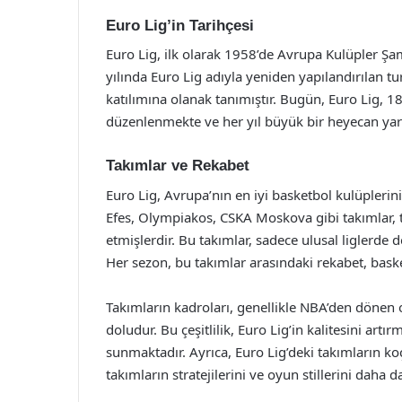
Euro Lig’in Tarihçesi
Euro Lig, ilk olarak 1958’de Avrupa Kulüpler Ş
yılında Euro Lig adıyla yeniden yapılandırılan t
katılımına olanak tanımıştır. Bugün, Euro Lig, 1
düzenlenmekte ve her yıl büyük bir heyecan yar
Takımlar ve Rekabet
Euro Lig, Avrupa’nın en iyi basketbol kulüplerin
Efes, Olympiakos, CSKA Moskova gibi takımlar, t
etmişlerdir. Bu takımlar, sadece ulusal liglerde 
Her sezon, bu takımlar arasındaki rekabet, bask
Takımların kadroları, genellikle NBA’den dönen o
doludur. Bu çeşitlilik, Euro Lig’in kalitesini art
sunmaktadır. Ayrıca, Euro Lig’deki takımların k
takımların stratejilerini ve oyun stillerini daha d