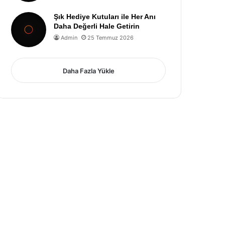
Şık Hediye Kutuları ile Her Anı
Daha Değerli Hale Getirin
Admin
25 Temmuz 2026
Daha Fazla Yükle