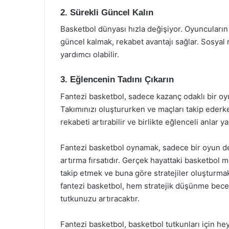
2. Sürekli Güncel Kalın
Basketbol dünyası hızla değişiyor. Oyuncuların
güncel kalmak, rekabet avantajı sağlar. Sosyal 
yardımcı olabilir.
3. Eğlencenin Tadını Çıkarın
Fantezi basketbol, sadece kazanç odaklı bir oy
Takımınızı oluştururken ve maçları takip ederke
rekabeti artırabilir ve birlikte eğlenceli anlar ya
Fantezi basketbol oynamak, sadece bir oyun deği
artırma fırsatıdır. Gerçek hayattaki basketbol m
takip etmek ve buna göre stratejiler oluşturma
fantezi basketbol, hem stratejik düşünme becer
tutkunuzu artıracaktır.
Fantezi basketbol, basketbol tutkunları için h