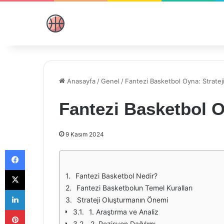
Anasayfa
/
Genel
/
Fantezi Basketbol Oyna: Strateji
Fantezi Basketbol Oy
9 Kasım 2024
Facebook
X
Fantezi Basketbol Nedir?
Fantezi Basketbolun Temel Kuralları
LinkedIn
Strateji Oluşturmanın Önemi
Pinterest
1. Araştırma ve Analiz
2. Pozisyon Dağılımı