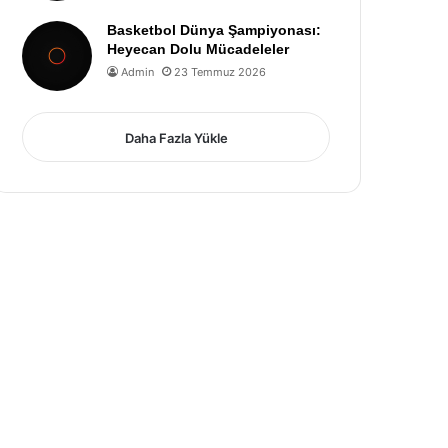
Basketbol Dünya Şampiyonası:
Heyecan Dolu Mücadeleler
Admin
23 Temmuz 2026
Daha Fazla Yükle