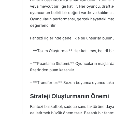
veya mevcut bir lige katılır. Her oyuncu, draft a
oyuncunun belirli bir değeri vardır ve katılımc
Oyuncuların performansı, gerçek hayattaki maçl
değerlendirilir.
Fantezi liglerinde genellikle şu unsurlar bulunu
– **Takım Oluşturma:** Her katılımcı, belirli bir
– **Puanlama Sistemi:** Oyuncuların maçlarda yap
üzerinden puan kazanılır.
– **Transferler:** Sezon boyunca oyuncu takası
Strateji Oluşturmanın Önemi
Fantezi basketbol, sadece şans faktörüne dayalı 
geliştirmek büyük önem taşır. Başarılı bir fante