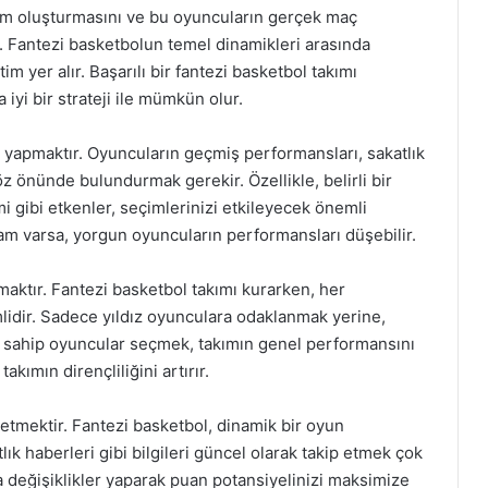
ım oluşturmasını ve bu oyuncuların gerçek maç
. Fantezi basketbolun temel dinamikleri arasında
m yer alır. Başarılı bir fantezi basketbol takımı
iyi bir strateji ile mümkün olur.
e yapmaktır. Oyuncuların geçmiş performansları, sakatlık
öz önünde bulundurmak gerekir. Özellikle, belirli bir
gibi etkenler, seçimlerinizi etkileyecek önemli
am varsa, yorgun oyuncuların performansları düşebilir.
amaktır. Fantezi basketbol takımı kurarken, her
idir. Sadece yıldız oyunculara odaklanmak yerine,
ere sahip oyuncular seçmek, takımın genel performansını
kımın dirençliliğini artırır.
 etmektir. Fantezi basketbol, dinamik bir oyun
k haberleri gibi bilgileri güncel olarak takip etmek çok
 değişiklikler yaparak puan potansiyelinizi maksimize