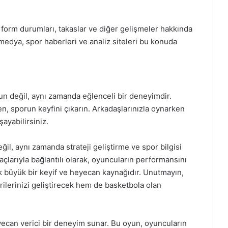
 form durumları, takaslar ve diğer gelişmeler hakkında
medya, spor haberleri ve analiz siteleri bu konuda
un değil, aynı zamanda eğlenceli bir deneyimdir.
n, sporun keyfini çıkarın. Arkadaşlarınızla oynarken
şayabilirsiniz.
l, aynı zamanda strateji geliştirme ve spor bilgisi
açlarıyla bağlantılı olarak, oyuncuların performansını
k büyük bir keyif ve heyecan kaynağıdır. Unutmayın,
ilerinizi geliştirecek hem de basketbola olan
eyecan verici bir deneyim sunar. Bu oyun, oyuncuların