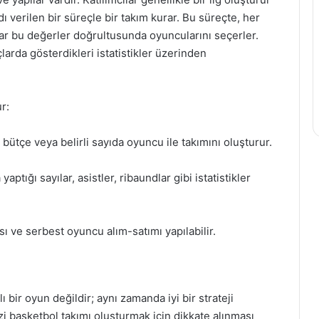
dı verilen bir süreçle bir takım kurar. Bu süreçte, her
ılar bu değerler doğrultusunda oyuncularını seçerler.
arda gösterdikleri istatistikler üzerinden
r:
 bütçe veya belirli sayıda oyuncu ile takımını oluşturur.
tığı sayılar, asistler, ribaundlar gibi istatistikler
 ve serbest oyuncu alım-satımı yapılabilir.
bir oyun değildir; aynı zamanda iyi bir strateji
zi basketbol takımı oluşturmak için dikkate alınması