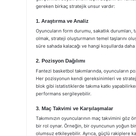
gereken birkaç stratejik unsur vardır:
1. Araştırma ve Analiz
Oyuncuların form durumu, sakatlık durumları, ta
olmak, strateji oluşturmanın temel taşlarını oluş
süre sahada kalacağı ve hangi koşullarda daha 
2. Pozisyon Dağılımı
Fantezi basketbol takımlarında, oyuncuların po
Her pozisyonun kendi gereksinimleri ve strateji
blok gibi istatistiklerde takıma katkı yapabilirk
performans sergileyebilir.
3. Maç Takvimi ve Karşılaşmalar
Takımınızın oyuncularının maç takvimini göz ön
bir rol oynar. Örneğin, bir oyuncunun yoğun b
olumsuz etkileyebilir. Ayrıca, güçlü rakiplere