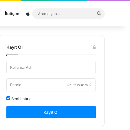
Sitemap
Arama
İletişim
yap
...
Kayıt Ol
Unuttunuz mu?
Beni hatırla
Kayıt Ol