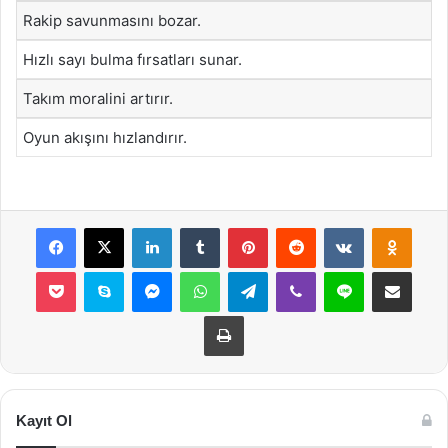
Rakip savunmasını bozar.
Hızlı sayı bulma fırsatları sunar.
Takım moralini artırır.
Oyun akışını hızlandırır.
Facebook
X
LinkedIn
Tumblr
Pinterest
Reddit
VKontakte
Odnok
Pocket
Skype
Messenger
WhatsApp
Telegram
Viber
Line
E-Posta ile payla
Yazdır
Kayıt Ol