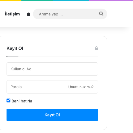
Sitemap
Arama
İletişim
yap
...
Kayıt Ol
Unuttunuz mu?
Beni hatırla
Kayıt Ol