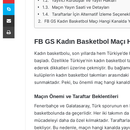
Yayıncı Kuruluşlar ve Yayın Hakları
Skype
Maçın Yayın Saati ve Detayları
Taraftarlar İçin Alternatif İzleme Seçenekl
E-Posta ile paylaş
FB GS Kadın Basketbol Maçı Hangi Kanalda 
Yazdır
FB GS Kadın Basketbol Maçı 
Kadın basketbolu, son yıllarda hem Türkiye’de
başladı. Özellikle Türkiye’nin kadın basketbol t
ederek dikkatleri üzerine çekmiştir. Bu bağlam
kulüplerin kadın basketbol takımları arasındaki
sunmaktadır. Peki, bu önemli maç hangi kanald
Maçın Önemi ve Taraftar Beklentileri
Fenerbahçe ve Galatasaray, Türk sporunun en b
basketbolunda da geçerlidir. Her iki takımın da 
mücadeleyi daha da özel kılmaktadır. Taraftarlar
bekliyor. Bu nedenle, maçın hangi kanalda yayın