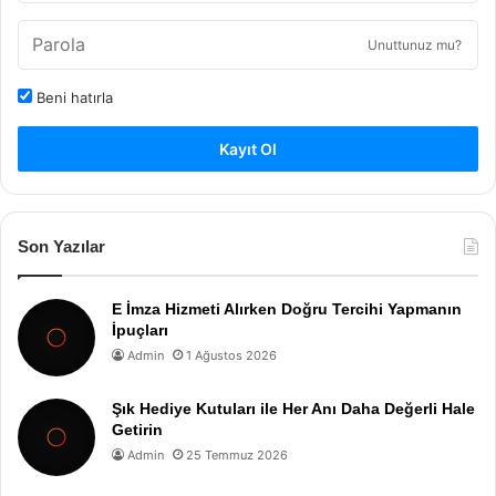
Unuttunuz mu?
Beni hatırla
Kayıt Ol
Son Yazılar
E İmza Hizmeti Alırken Doğru Tercihi Yapmanın
İpuçları
Admin
1 Ağustos 2026
Şık Hediye Kutuları ile Her Anı Daha Değerli Hale
Getirin
Admin
25 Temmuz 2026