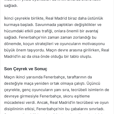
sağladı.
İkinci çeyrekle birlikte, Real Madrid biraz daha üstünlük
kurmaya başladı. Savunmada yaptıkları değişiklikler ve
hücumdaki etkili pas trafiği, onlara önemli bir avantaj
sağladı. Fenerbahçe’nin zaman zaman zorlandığı bu
dönemde, koçun stratejileri ve oyuncuların motivasyonu
büyük önem taşıyordu. Maçın devre arasına girilirken, Real
Madrid’in az da olsa önde olduğu bir tablo oluştu.
Son Çeyrek ve Sonuç
Maçın ikinci yarısında Fenerbahçe, taraftarının da
desteğiyle maça yeniden ortak olmaya çalıştı. Üçüncü
çeyrekte, genç oyuncuların yanı sıra, tecrübeli isimlerin de
devreye girmesiyle Fenerbahçe, skoru eşitleme
mücadelesi verdi. Ancak, Real Madrid’in tecrübesi ve oyun
disiplininin etkisi, Fenerbahçe’nin bu çabalarını sınırladı.