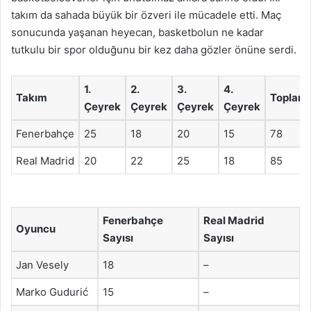
takım da sahada büyük bir özveri ile mücadele etti. Maç
sonucunda yaşanan heyecan, basketbolun ne kadar
tutkulu bir spor olduğunu bir kez daha gözler önüne serdi.
1.
2.
3.
4.
Takım
Toplam
Çeyrek
Çeyrek
Çeyrek
Çeyrek
Fenerbahçe
25
18
20
15
78
Real Madrid
20
22
25
18
85
Fenerbahçe
Real Madrid
Oyuncu
Sayısı
Sayısı
Jan Vesely
18
–
Marko Gudurić
15
–