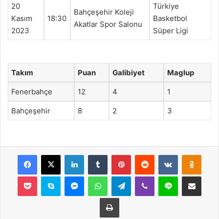
20
Türkiye
Bahçeşehir Koleji
Kasım
18:30
Basketbol
Akatlar Spor Salonu
2023
Süper Ligi
Takım
Puan
Galibiyet
Maglup
Fenerbahçe
12
4
1
Bahçeşehir
8
2
3
Facebook
X
LinkedIn
Tumblr
Pinterest
Reddit
VKontakte
Odnok
Pocket
Skype
Messenger
WhatsApp
Telegram
Viber
Line
E-Posta ile payla
Yazdır