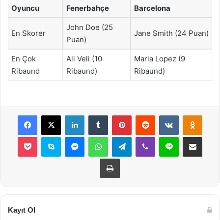
Oyuncu
Fenerbahçe
Barcelona
John Doe (25
En Skorer
Jane Smith (24 Puan)
Puan)
En Çok
Ali Veli (10
Maria Lopez (9
Ribaund
Ribaund)
Ribaund)
Facebook
X
LinkedIn
Tumblr
Pinterest
Reddit
VKontakte
Odnok
Pocket
Skype
Messenger
WhatsApp
Telegram
Viber
Line
E-Posta ile payla
Yazdır
Kayıt Ol