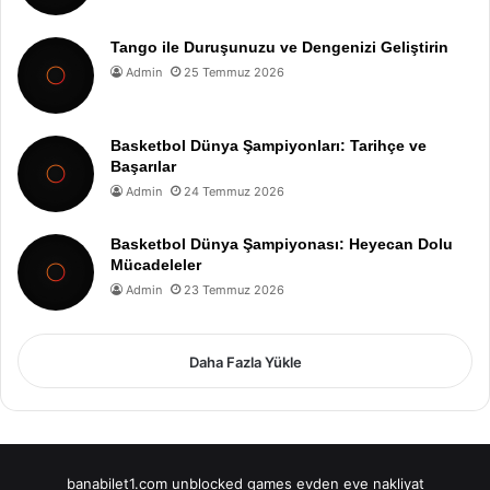
Tango ile Duruşunuzu ve Dengenizi Geliştirin
Admin
25 Temmuz 2026
Basketbol Dünya Şampiyonları: Tarihçe ve
Başarılar
Admin
24 Temmuz 2026
Basketbol Dünya Şampiyonası: Heyecan Dolu
Mücadeleler
Admin
23 Temmuz 2026
Daha Fazla Yükle
banabilet1.com
unblocked games
evden eve nakliyat