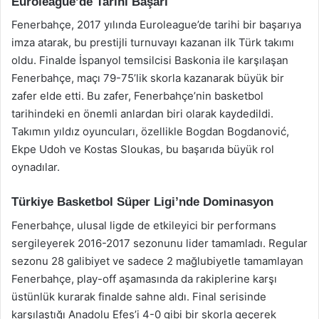
Euroleague’de Tarihi Başarı
Fenerbahçe, 2017 yılında Euroleague’de tarihi bir başarıya
imza atarak, bu prestijli turnuvayı kazanan ilk Türk takımı
oldu. Finalde İspanyol temsilcisi Baskonia ile karşılaşan
Fenerbahçe, maçı 79-75’lik skorla kazanarak büyük bir
zafer elde etti. Bu zafer, Fenerbahçe’nin basketbol
tarihindeki en önemli anlardan biri olarak kaydedildi.
Takımın yıldız oyuncuları, özellikle Bogdan Bogdanović,
Ekpe Udoh ve Kostas Sloukas, bu başarıda büyük rol
oynadılar.
Türkiye Basketbol Süper Ligi’nde Dominasyon
Fenerbahçe, ulusal ligde de etkileyici bir performans
sergileyerek 2016-2017 sezonunu lider tamamladı. Regular
sezonu 28 galibiyet ve sadece 2 mağlubiyetle tamamlayan
Fenerbahçe, play-off aşamasında da rakiplerine karşı
üstünlük kurarak finalde sahne aldı. Final serisinde
karşılaştığı Anadolu Efes’i 4-0 gibi bir skorla geçerek