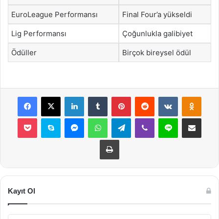
EuroLeague Performansı
Final Four’a yükseldi
Lig Performansı
Çoğunlukla galibiyet
Ödüller
Birçok bireysel ödül
Facebook
X
LinkedIn
Tumblr
Pinterest
Reddit
VKontakte
Odnok
Pocket
Skype
Messenger
WhatsApp
Telegram
Viber
Line
E-Posta ile payla
Yazdır
Kayıt Ol