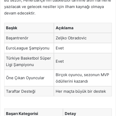
Bu sezon, Fenerbahçe’nin basketbol tarihine altın harflerle
yazılacak ve gelecek nesiller için ilham kaynağı olmaya
devam edecektir.
Başlık
Açıklama
Başantrenör
Zeljko Obradovic
EuroLeague Şampiyonu
Evet
Türkiye Basketbol Süper
Evet
Ligi Şampiyonu
Birçok oyuncu, sezonun MVP
Öne Çıkan Oyuncular
ödüllerini kazandı
Taraftar Desteği
Her maçta büyük bir destek
Başarı Kategorisi
Detay