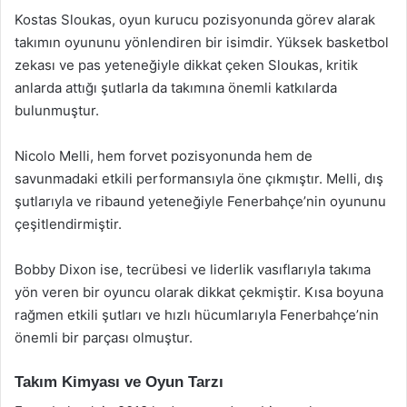
Kostas Sloukas, oyun kurucu pozisyonunda görev alarak
takımın oyununu yönlendiren bir isimdir. Yüksek basketbol
zekası ve pas yeteneğiyle dikkat çeken Sloukas, kritik
anlarda attığı şutlarla da takımına önemli katkılarda
bulunmuştur.
Nicolo Melli, hem forvet pozisyonunda hem de
savunmadaki etkili performansıyla öne çıkmıştır. Melli, dış
şutlarıyla ve ribaund yeteneğiyle Fenerbahçe’nin oyununu
çeşitlendirmiştir.
Bobby Dixon ise, tecrübesi ve liderlik vasıflarıyla takıma
yön veren bir oyuncu olarak dikkat çekmiştir. Kısa boyuna
rağmen etkili şutları ve hızlı hücumlarıyla Fenerbahçe’nin
önemli bir parçası olmuştur.
Takım Kimyası ve Oyun Tarzı