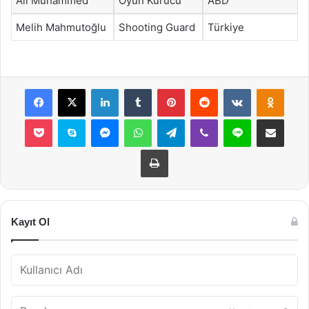
Ali Muhammed
Oyun Kurucu
ABD
Melih Mahmutoğlu
Shooting Guard
Türkiye
Facebook
X
LinkedIn
Tumblr
Pinterest
Reddit
VKontakte
Odnok
Pocket
Skype
Messenger
WhatsApp
Telegram
Viber
Line
E-Posta ile payla
Yazdır
Kayıt Ol