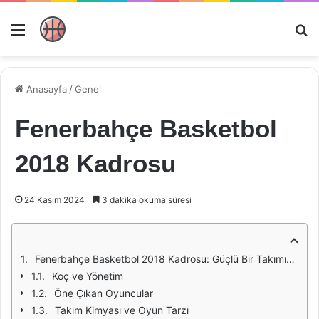
Menü
Ar
Anasayfa
/
Genel
Fenerbahçe Basketbol
2018 Kadrosu
24 Kasım 2024
3 dakika okuma süresi
Fenerbahçe Basketbol 2018 Kadrosu: Güçlü Bir Takımın Hikayesi
Koç ve Yönetim
Öne Çıkan Oyuncular
Takım Kimyası ve Oyun Tarzı