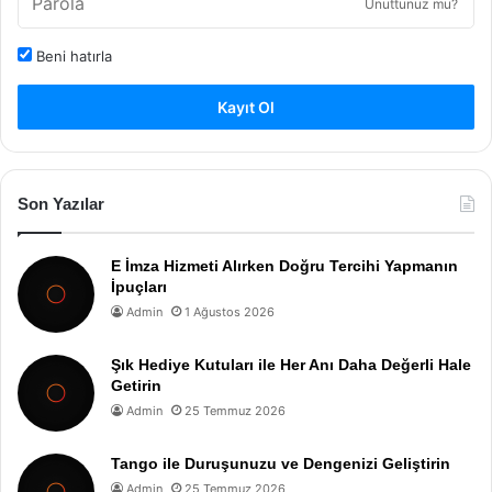
Unuttunuz mu?
Beni hatırla
Kayıt Ol
Son Yazılar
E İmza Hizmeti Alırken Doğru Tercihi Yapmanın
İpuçları
Admin
1 Ağustos 2026
Şık Hediye Kutuları ile Her Anı Daha Değerli Hale
Getirin
Admin
25 Temmuz 2026
Tango ile Duruşunuzu ve Dengenizi Geliştirin
Admin
25 Temmuz 2026