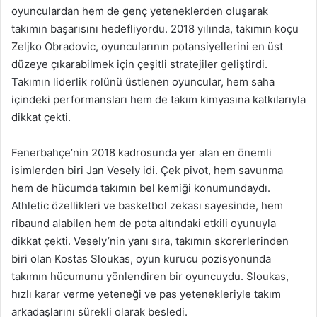
oyunculardan hem de genç yeteneklerden oluşarak
takımın başarısını hedefliyordu. 2018 yılında, takımın koçu
Zeljko Obradovic, oyuncularının potansiyellerini en üst
düzeye çıkarabilmek için çeşitli stratejiler geliştirdi.
Takımın liderlik rolünü üstlenen oyuncular, hem saha
içindeki performansları hem de takım kimyasına katkılarıyla
dikkat çekti.
Fenerbahçe’nin 2018 kadrosunda yer alan en önemli
isimlerden biri Jan Vesely idi. Çek pivot, hem savunma
hem de hücumda takımın bel kemiği konumundaydı.
Athletic özellikleri ve basketbol zekası sayesinde, hem
ribaund alabilen hem de pota altındaki etkili oyunuyla
dikkat çekti. Vesely’nin yanı sıra, takımın skorerlerinden
biri olan Kostas Sloukas, oyun kurucu pozisyonunda
takımın hücumunu yönlendiren bir oyuncuydu. Sloukas,
hızlı karar verme yeteneği ve pas yetenekleriyle takım
arkadaşlarını sürekli olarak besledi.