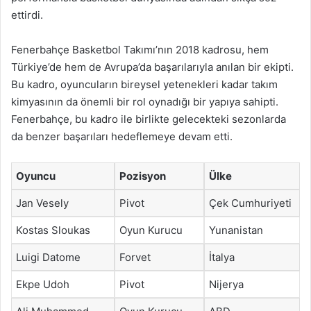
ettirdi.
Fenerbahçe Basketbol Takımı’nın 2018 kadrosu, hem
Türkiye’de hem de Avrupa’da başarılarıyla anılan bir ekipti.
Bu kadro, oyuncuların bireysel yetenekleri kadar takım
kimyasının da önemli bir rol oynadığı bir yapıya sahipti.
Fenerbahçe, bu kadro ile birlikte gelecekteki sezonlarda
da benzer başarıları hedeflemeye devam etti.
Oyuncu
Pozisyon
Ülke
Jan Vesely
Pivot
Çek Cumhuriyeti
Kostas Sloukas
Oyun Kurucu
Yunanistan
Luigi Datome
Forvet
İtalya
Ekpe Udoh
Pivot
Nijerya