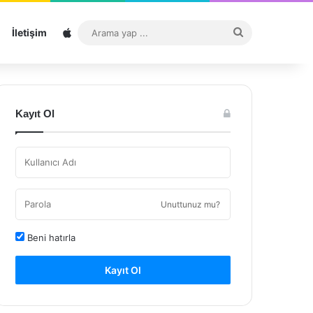
Sitemap
Arama
İletişim
yap
...
Kayıt Ol
Unuttunuz mu?
Beni hatırla
Kayıt Ol