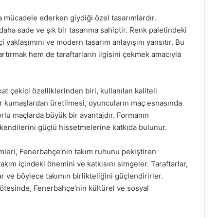
a mücadele ederken giydiği özel tasarımlardır.
aha sade ve şık bir tasarıma sahiptir. Renk paletindeki
kçi yaklaşımını ve modern tasarım anlayışını yansıtır. Bu
artırmak hem de taraftarların ilgisini çekmek amacıyla
çekici özelliklerinden biri, kullanılan kaliteli
lir kumaşlardan üretilmesi, oyuncuların maç esnasında
zorlu maçlarda büyük bir avantajdır. Formanın
kendilerini güçlü hissetmelerine katkıda bulunur.
mleri, Fenerbahçe’nin takım ruhunu pekiştiren
kım içindeki önemini ve katkısını simgeler. Taraftarlar,
 ve böylece takımın birlikteliğini güçlendirirler.
ötesinde, Fenerbahçe’nin kültürel ve sosyal