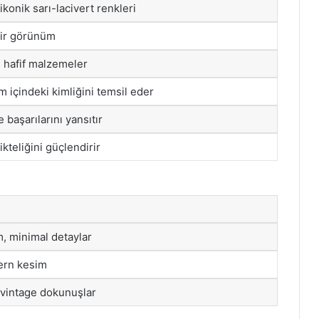
konik sarı-lacivert renkleri
bir görünüm
e hafif malzemeler
 içindeki kimliğini temsil eder
 başarılarını yansıtır
likteliğini güçlendirir
m, minimal detaylar
ern kesim
 vintage dokunuşlar