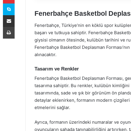
Skype
Fenerbahçe Basketbol Deplasm
E-Posta ile paylaş
Fenerbahçe, Türkiye’nin en köklü spor kulüpler
Yazdır
başarı ve tutkuya sahiptir. Fenerbahçe Basketb
giysisi olmanın ötesinde, kulübün tarihini ve 
Fenerbahçe Basketbol Deplasman Forması’nın tas
alınacaktır.
Tasarım ve Renkler
Fenerbahçe Basketbol Deplasman Forması, genel
tasarıma sahiptir. Bu renkler, kulübün kimliğini
tasarımında, sade ve şık bir görünüm ön planda
detaylar eklenirken, formanın modern çizgileri
etmelerini sağlar.
Ayrıca, formanın üzerindeki numaralar ve oyuncu
oyuncuların sahada tanınabilirliğini artırırken, t