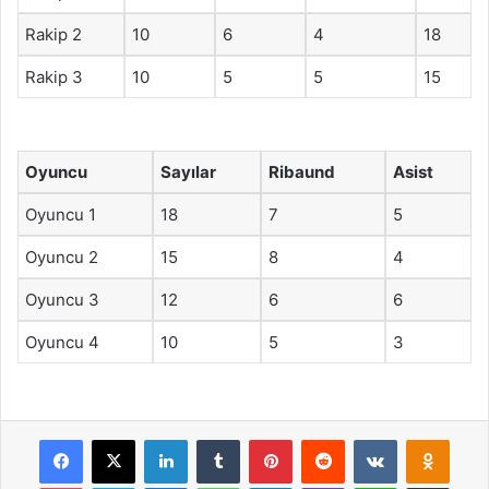
Rakip 2
10
6
4
18
Rakip 3
10
5
5
15
Oyuncu
Sayılar
Ribaund
Asist
Oyuncu 1
18
7
5
Oyuncu 2
15
8
4
Oyuncu 3
12
6
6
Oyuncu 4
10
5
3
Facebook
X
LinkedIn
Tumblr
Pinterest
Reddit
VKontakte
Odnok
Pocket
Skype
Messenger
WhatsApp
Telegram
Viber
Line
E-Posta ile payla