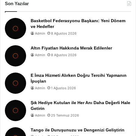
Son Yazılar
Basketbol Federasyonu Başkanı: Yeni Dönem
ve Hedefler
Admin
8 Ağustos 2026
Altın Fiyatları Hakkında Merak Edilenler
Admin
8 Ağustos 2026
E İmza Hizmeti Alırken Doğru Tercihi Yapmanın
İpuçları
Admin
1 Ağustos 2026
Şık Hediye Kutuları ile Her Anı Daha Değerli Hale
Getirin
Admin
25 Temmuz 2026
Tango ile Duruşunuzu ve Dengenizi Geliştirin