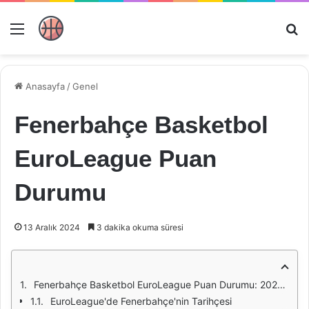
Menü
Ar
Anasayfa
/
Genel
Fenerbahçe Basketbol
EuroLeague Puan
Durumu
13 Aralık 2024
3 dakika okuma süresi
Fenerbahçe Basketbol EuroLeague Puan Durumu: 2023 Sezonu Üzerine Bir İnceleme
EuroLeague'de Fenerbahçe'nin Tarihçesi