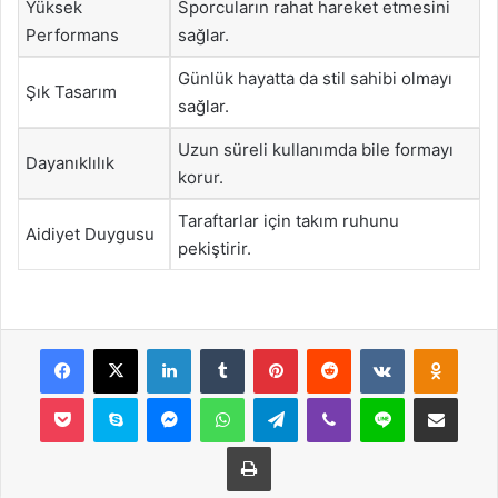
Yüksek
Sporcuların rahat hareket etmesini
Performans
sağlar.
Günlük hayatta da stil sahibi olmayı
Şık Tasarım
sağlar.
Uzun süreli kullanımda bile formayı
Dayanıklılık
korur.
Taraftarlar için takım ruhunu
Aidiyet Duygusu
pekiştirir.
Facebook
X
LinkedIn
Tumblr
Pinterest
Reddit
VKontakte
Odnok
Pocket
Skype
Messenger
WhatsApp
Telegram
Viber
Line
E-Posta ile payla
Yazdır