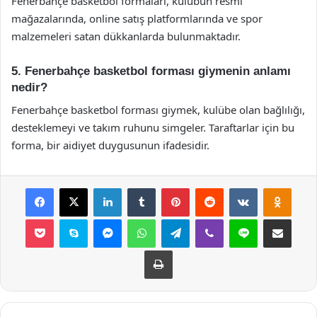
Fenerbahçe basketbol formaları, kulübün resmi
mağazalarında, online satış platformlarında ve spor
malzemeleri satan dükkanlarda bulunmaktadır.
5. Fenerbahçe basketbol forması giymenin anlamı
nedir?
Fenerbahçe basketbol forması giymek, kulübe olan bağlılığı,
desteklemeyi ve takım ruhunu simgeler. Taraftarlar için bu
forma, bir aidiyet duygusunun ifadesidir.
Facebook
X
LinkedIn
Tumblr
Pinterest
Reddit
VKontakte
Odnok
Pocket
Skype
Messenger
WhatsApp
Telegram
Viber
Line
E-Posta ile payla
Yazdır