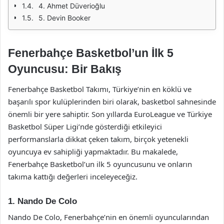
4. Ahmet Düverioğlu
5. Devin Booker
Fenerbahçe Basketbol’un İlk 5
Oyuncusu: Bir Bakış
Fenerbahçe Basketbol Takımı, Türkiye’nin en köklü ve
başarılı spor kulüplerinden biri olarak, basketbol sahnesinde
önemli bir yere sahiptir. Son yıllarda EuroLeague ve Türkiye
Basketbol Süper Ligi’nde gösterdiği etkileyici
performanslarla dikkat çeken takım, birçok yetenekli
oyuncuya ev sahipliği yapmaktadır. Bu makalede,
Fenerbahçe Basketbol’un ilk 5 oyuncusunu ve onların
takıma kattığı değerleri inceleyeceğiz.
1. Nando De Colo
Nando De Colo, Fenerbahçe’nin en önemli oyuncularından