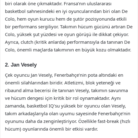
biri olarak öne çıkmaktadır. Fransa’nın uluslararası
basketbol sahnesindeki en iyi oyuncularından biri olan De
Colo, hem oyun kurucu hem de şutör pozisyonunda etkili
bir performans sergiliyor. Takımın hücum gücünü artıran De
Colo, yüksek şut yüzdesi ve oyun görüşü ile dikkat çekiyor.
Ayrıca, clutch (kritik anlarda) performansıyla da tanınan De
Colo, önemli maçlarda takımının en büyük kozu olmaktadır.
2. Jan Vesely
Çek oyuncu Jan Vesely, Fenerbahçe’nin pota altındaki en
önemli silahlarından biridir. Atletizmi, blok yeteneği ve
ribaund alma becerisi ile tanınan Vesely, takımın savunma
ve hücum dengesi için kritik bir rol oynamaktadır. Aynı
zamanda, basketbol IQ’su yüksek bir oyuncu olan Vesely,
takım arkadaşlarıyla olan uyumu sayesinde Fenerbahçe’nin
oyununu daha da zenginleştiriyor. Özellikle fast-break (hızlı
hücum) oyunlarında önemli bir etkisi vardır.