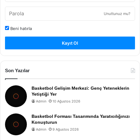
Unuttunuz mu?
Beni hatırla
Kayıt Ol
Son Yazılar
Basketbol Gelişim Merkezi: Genç Yeteneklerin
Yetiştiği Yer
Admin
10 Ağustos 2026
Basketbol Forması Tasarımında Yaratıcılığınızı
Konuşturun
Admin
9 Ağustos 2026