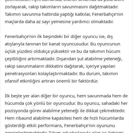
zorlayarak, rakip takımların savunmasını dağıtmaktadır.
Takımın savunma hattında yaptığı katkılar, Fenerbahçe’nin
maçlarda daha az sayı yemesine yardımcı olmaktadır.
Fenerbahçe’nin ilk beşindeki bir diğer oyuncu ise, dış
atışlarıyla tanınan bir kanat oyuncusudur. Bu oyuncunun
üçlük yüzdesi oldukça yüksektir ve bu da takımın hücum
çeşitliliğini artırmaktadır. Dışarıdan şut atabilme yeteneği,
rakip savunmaların dikkatini dağıtarak, içeriye yapılan
penetrasyonları kolaylaştırmaktadır. Bu durum, takımın
ofansif etkinliğini artıran önemli bir faktördür.
İlk beşte yer alan diğer bir oyuncu, hem savunmada hem de
hücumda çok yönlü bir oyuncudur. Bu oyuncu, sahadaki her
pozisyonda görev alabilme yeteneği ile dikkat çekmektedir.
Hem ribaund alabilme kapasitesi hem de hızlı hücumlarda
gösterdiği etkili performans, Fenerbahçe’nin oyununu
zenginleştirmektedir. Takım arkadaşlarıyla olan iyi iletişimi,