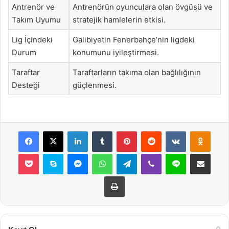
Antrenör ve
Antrenörün oyunculara olan övgüsü ve
Takım Uyumu
stratejik hamlelerin etkisi.
Lig İçindeki
Galibiyetin Fenerbahçe’nin ligdeki
Durum
konumunu iyileştirmesi.
Taraftar
Taraftarların takıma olan bağlılığının
Desteği
güçlenmesi.
Facebook
X
LinkedIn
Tumblr
Pinterest
Reddit
VKontakte
Odnok
Pocket
Skype
Messenger
WhatsApp
Telegram
Viber
Line
E-Posta ile payla
Yazdır