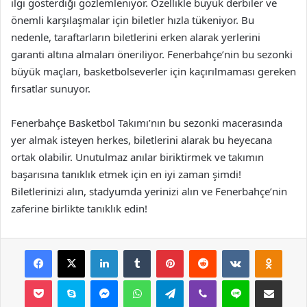
ilgi gösterdiği gözlemleniyor. Özellikle büyük derbiler ve
önemli karşılaşmalar için biletler hızla tükeniyor. Bu
nedenle, taraftarların biletlerini erken alarak yerlerini
garanti altına almaları öneriliyor. Fenerbahçe’nin bu sezonki
büyük maçları, basketbolseverler için kaçırılmaması gereken
fırsatlar sunuyor.
Fenerbahçe Basketbol Takımı’nın bu sezonki macerasında
yer almak isteyen herkes, biletlerini alarak bu heyecana
ortak olabilir. Unutulmaz anılar biriktirmek ve takımın
başarısına tanıklık etmek için en iyi zaman şimdi!
Biletlerinizi alın, stadyumda yerinizi alın ve Fenerbahçe’nin
zaferine birlikte tanıklık edin!
Facebook
X
LinkedIn
Tumblr
Pinterest
Reddit
VKontakte
Odnok
Pocket
Skype
Messenger
WhatsApp
Telegram
Viber
Line
E-Posta ile payla