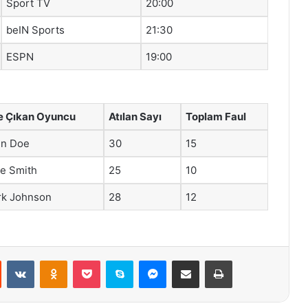
Sport TV
20:00
beIN Sports
21:30
ESPN
19:00
e Çıkan Oyuncu
Atılan Sayı
Toplam Faul
hn Doe
30
15
e Smith
25
10
k Johnson
28
12
st
Reddit
VKontakte
Odnoklassniki
Pocket
Skype
Messenger
E-Posta ile paylaş
Yazdır