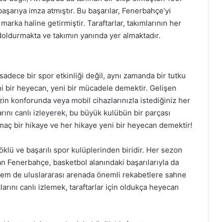
 başarıya imza atmıştır. Bu başarılar, Fenerbahçe’yi
arka haline getirmiştir. Taraftarlar, takımlarının her
doldurmakta ve takımın yanında yer almaktadır.
adece bir spor etkinliği değil, aynı zamanda bir tutku
eni bir heyecan, yeni bir mücadele demektir. Gelişen
zin konforunda veya mobil cihazlarınızla istediğiniz her
ı canlı izleyerek, bu büyük kulübün bir parçası
 maç bir hikaye ve her hikaye yeni bir heyecan demektir!
klü ve başarılı spor kulüplerinden biridir. Her sezon
yan Fenerbahçe, basketbol alanındaki başarılarıyla da
 hem de uluslararası arenada önemli rekabetlere sahne
rını canlı izlemek, taraftarlar için oldukça heyecan