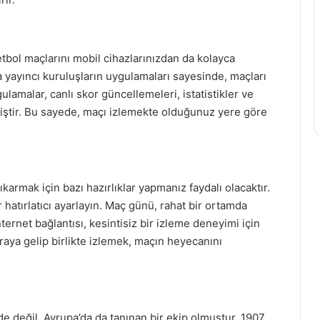
bol maçlarını mobil cihazlarınızdan da kolayca
a yayıncı kuruluşların uygulamaları sayesinde, maçları
ulamalar, canlı skor güncellemeleri, istatistikler ve
ilmiştir. Bu sayede, maçı izlemekte olduğunuz yere göre
armak için bazı hazırlıklar yapmanız faydalı olacaktır.
 hatırlatıcı ayarlayın. Maç günü, rahat bir ortamda
internet bağlantısı, kesintisiz bir izleme deneyimi için
araya gelip birlikte izlemek, maçın heyecanını
 değil, Avrupa’da da tanınan bir ekip olmuştur. 1907