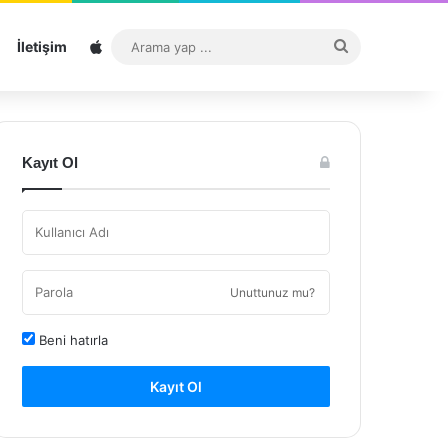
Sitemap
Arama
İletişim
yap
...
Kayıt Ol
Unuttunuz mu?
Beni hatırla
Kayıt Ol