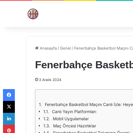
Anasayfa
/
Genel
/
Fenerbahçe Basketbol Maçını Can
Fenerbahçe Basketbo
3 Aralık 2024
Facebook
X
Fenerbahçe Basketbol Maçını Canlı İzle: Heyec
Canlı Yayın Platformları
LinkedIn
Mobil Uygulamalar
Pinterest
Maç Öncesi Hazırlıklar
Fenerbahçe Basketbol Takımının Önemi