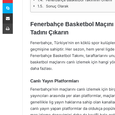
Skype
Sonuç Olarak
E-Posta ile paylaş
Fenerbahçe Basketbol Maçını C
Yazdır
Tadını Çıkarın
Fenerbahçe, Türkiye’nin en köklü spor kulüpler
geçmişine sahiptir. Her sezon, hem yerel ligd
Fenerbahçe Basketbol Takımı, taraftarlarını un
basketbol maçlarını canlı izlemek için hangi yö
daha fazlası.
Canlı Yayın Platformları
Fenerbahçe’nin maçlarını canlı izlemek için bir
yayıncıları arasında yer alan platformlar, maçla
genellikle lig yayın haklarına sahip olan kanall
canlı yayın yapan platformlar da oldukça popüler
maç izleme deneyimini daha da keyifli hale geti