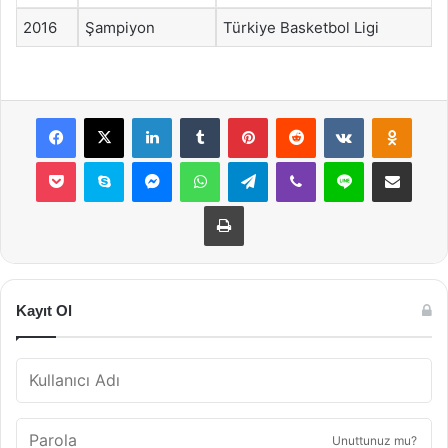
2016
Şampiyon
Türkiye Basketbol Ligi
Facebook
X
LinkedIn
Tumblr
Pinterest
Reddit
VKontakte
Odnok
Pocket
Skype
Messenger
WhatsApp
Telegram
Viber
Line
E-Posta ile payla
Yazdır
Kayıt Ol
Unuttunuz mu?