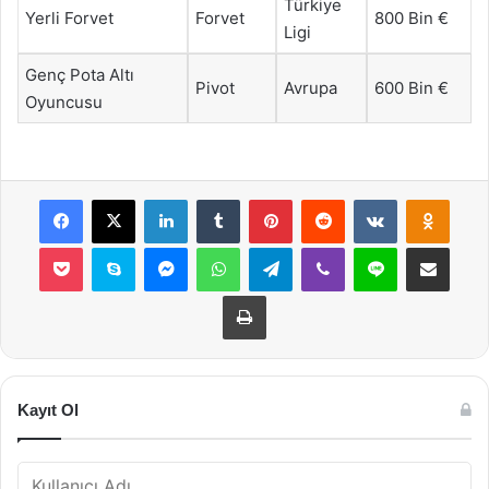
Türkiye
Yerli Forvet
Forvet
800 Bin €
Ligi
Genç Pota Altı
Pivot
Avrupa
600 Bin €
Oyuncusu
Facebook
X
LinkedIn
Tumblr
Pinterest
Reddit
VKontakte
Odnok
Pocket
Skype
Messenger
WhatsApp
Telegram
Viber
Line
E-Posta ile payla
Yazdır
Kayıt Ol